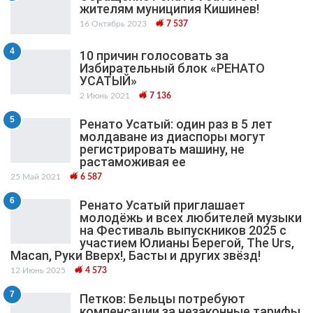
жителям муниципия Кишинев!
16 Октябрь 2023
7 537
4
10 причин голосовать за
Избирательный блок «РЕНАТО
УСАТЫЙ»
2 Июнь 2021
7 136
5
Ренато Усатый: один раз в 5 лет
молдаване из диаспоры могут
регистрировать машину, не
растаможивая ее
25 Май 2021
6 587
6
Ренато Усатый приглашает
молодёжь и всех любителей музыки
на Фестиваль выпускников 2025 с
участием Юлианы Берегой, The Urs,
Macan, Руки Вверх!, Басты и других звёзд!
12 Июнь 2025
4 573
7
Петков: Бельцы потребуют
компенсации за незаконные тарифы