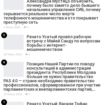
Александра Мустяцэ объяснить,
почему было замято дело бывшего
начальника управления СИБ, почему
скрывается реальное число жертв
телефонного мошенничества и кто покрывает
преступную сеть
2 Июль 2026
9
5
Ренато Усатый провёл рабочую
встречу с Майей Санду по вопросам
борьбы с интернет-
мошенничеством
30 Июль 2026
6
6
Позиция Нашей Партии по поводу
консультаций в администрации
президента: Республике Молдова
больше не нужно правительство
PAS 4.0 — стране необходимо правительство
профессионалов, сформированное при участии
парламентских и внепарламентских партий,…
10 Июль 2026
5
7
Ренато Усатый: Василе Тофан