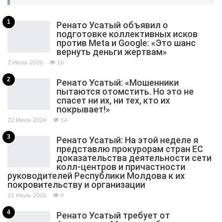
1
Ренато Усатый объявил о
подготовке коллективных исков
против Meta и Google: «Это шанс
вернуть деньги жертвам»
2 Июль 2026
16
2
Ренато Усатый: «Мошенники
пытаются отомстить. Но это не
спасет ни их, ни тех, кто их
покрывает!»
22 Июль 2026
14
3
Ренато Усатый: На этой неделе я
представлю прокурорам стран ЕС
доказательства деятельности сети
колл-центров и причастности
руководителей Республики Молдова к их
покровительству и организации
21 Июль 2026
9
4
Ренато Усатый требует от