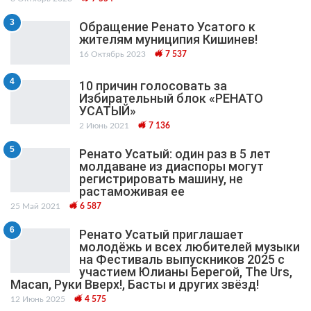
3
Обращение Ренато Усатого к
жителям муниципия Кишинев!
16 Октябрь 2023
7 537
4
10 причин голосовать за
Избирательный блок «РЕНАТО
УСАТЫЙ»
2 Июнь 2021
7 136
5
Ренато Усатый: один раз в 5 лет
молдаване из диаспоры могут
регистрировать машину, не
растаможивая ее
25 Май 2021
6 587
6
Ренато Усатый приглашает
молодёжь и всех любителей музыки
на Фестиваль выпускников 2025 с
участием Юлианы Берегой, The Urs,
Macan, Руки Вверх!, Басты и других звёзд!
12 Июнь 2025
4 575