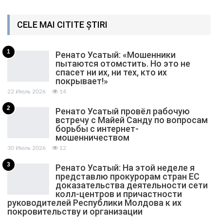
CELE MAI CITITE ȘTIRI
1
Ренато Усатый: «Мошенники
пытаются отомстить. Но это не
спасет ни их, ни тех, кто их
покрывает!»
22 Июль 2026
14
2
Ренато Усатый провёл рабочую
встречу с Майей Санду по вопросам
борьбы с интернет-
мошенничеством
30 Июль 2026
12
3
Ренато Усатый: На этой неделе я
представлю прокурорам стран ЕС
доказательства деятельности сети
колл-центров и причастности
руководителей Республики Молдова к их
покровительству и организации