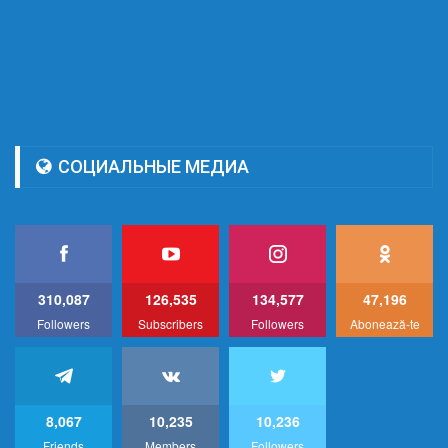
СОЦИАЛЬНЫЕ МЕДИА
310,087
126,535
134,577
47,196
Followers
Subscribers
Followers
Abonează-te
8,067
10,235
10,236
Friends
Members
Followers