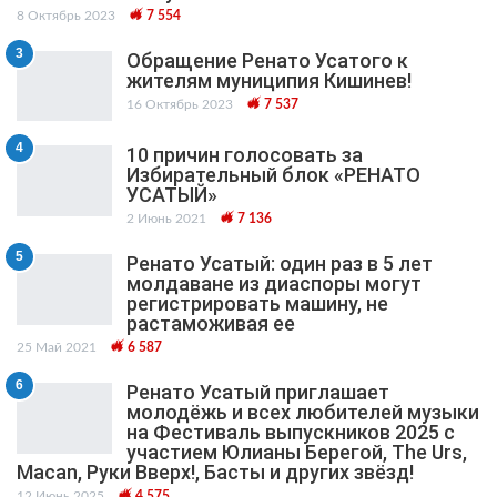
8 Октябрь 2023
7 554
3
Обращение Ренато Усатого к
жителям муниципия Кишинев!
16 Октябрь 2023
7 537
4
10 причин голосовать за
Избирательный блок «РЕНАТО
УСАТЫЙ»
2 Июнь 2021
7 136
5
Ренато Усатый: один раз в 5 лет
молдаване из диаспоры могут
регистрировать машину, не
растаможивая ее
25 Май 2021
6 587
6
Ренато Усатый приглашает
молодёжь и всех любителей музыки
на Фестиваль выпускников 2025 с
участием Юлианы Берегой, The Urs,
Macan, Руки Вверх!, Басты и других звёзд!
12 Июнь 2025
4 575