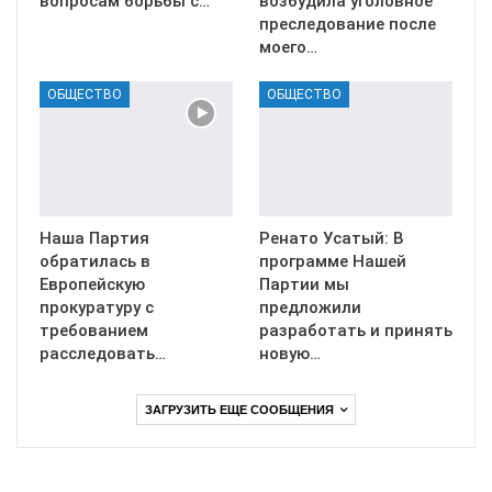
вопросам борьбы с…
возбудила уголовное
преследование после
моего…
ОБЩЕСТВО
ОБЩЕСТВО
Наша Партия
Ренато Усатый: В
обратилась в
программе Нашей
Европейскую
Партии мы
прокуратуру с
предложили
требованием
разработать и принять
расследовать…
новую…
ЗАГРУЗИТЬ ЕЩЕ СООБЩЕНИЯ