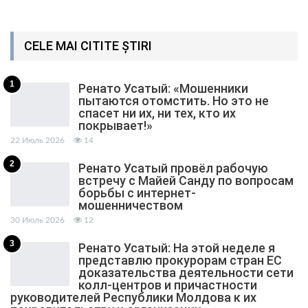
CELE MAI CITITE ȘTIRI
1
Ренато Усатый: «Мошенники
пытаются отомстить. Но это не
спасет ни их, ни тех, кто их
покрывает!»
22 Июль 2026
14
2
Ренато Усатый провёл рабочую
встречу с Майей Санду по вопросам
борьбы с интернет-
мошенничеством
30 Июль 2026
12
3
Ренато Усатый: На этой неделе я
представлю прокурорам стран ЕС
доказательства деятельности сети
колл-центров и причастности
руководителей Республики Молдова к их