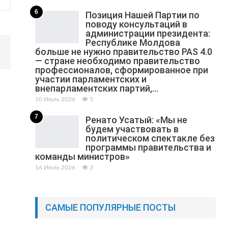
6
Позиция Нашей Партии по
поводу консультаций в
администрации президента:
Республике Молдова
больше не нужно правительство PAS 4.0
— стране необходимо правительство
профессионалов, сформированное при
участии парламентских и
внепарламентских партий,…
10 Июль 2026
5
7
Ренато Усатый: «Мы не
будем участвовать в
политическом спектакле без
программы правительства и
команды министров»
16 Июль 2026
3
САМЫЕ ПОПУЛЯРНЫЕ ПОСТЫ