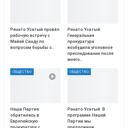
Ренато Усатый провёл
Ренато Усатый:
рабочую встречу с
Генеральная
Майей Санду по
прокуратура
вопросам борьбы с…
возбудила уголовное
преследование после
моего…
ОБЩЕСТВО
ОБЩЕСТВО
Наша Партия
Ренато Усатый: В
обратилась в
программе Нашей
Европейскую
Партии мы
прокуратуру с
предложили