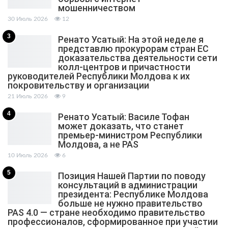
мошенничеством
30 Июль 2026
12
3
Ренато Усатый: На этой неделе я
представлю прокурорам стран ЕС
доказательства деятельности сети
колл-центров и причастности
руководителей Республики Молдова к их
покровительству и организации
21 Июль 2026
9
4
Ренато Усатый: Василе Тофан
может доказать, что станет
премьер-министром Республики
Молдова, а не PAS
10 Июль 2026
6
5
Позиция Нашей Партии по поводу
консультаций в администрации
президента: Республике Молдова
больше не нужно правительство
PAS 4.0 — стране необходимо правительство
профессионалов, сформированное при участии