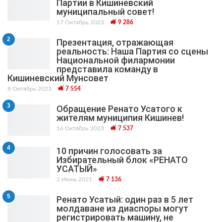
Партии в Кишиневский
муниципальный cовет!
17 Октябрь 2023
9 286
2
Презентация, отражающая
реальность: Наша Партия со сцены
Национальной филармонии
представила команду в
Кишиневский Мунсовет
8 Октябрь 2023
7 554
3
Обращение Ренато Усатого к
жителям муниципия Кишинев!
16 Октябрь 2023
7 537
4
10 причин голосовать за
Избирательный блок «РЕНАТО
УСАТЫЙ»
2 Июнь 2021
7 136
5
Ренато Усатый: один раз в 5 лет
молдаване из диаспоры могут
регистрировать машину, не