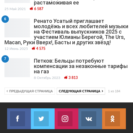
растаможивая ее
25 Май 2021
6 587
6
Ренато Усатый приглашает
молодёжь и всех любителей музыки
на Фестиваль выпускников 2025 с
участием Юлианы Берегой, The Urs,
Macan, Руки Вверх!, Басты и других звёзд!
12 Июнь 2025
4 575
7
Петков: Бельцы потребуют
компенсации за незаконные тарифы
на газ
8 Октябрь 2023
3 813
ПРЕДЫДУЩАЯ СТРАНИЦА
СЛЕДУЮЩАЯ СТРАНИЦА
1 из 184
Facebook
Twitter
Instagram
VK
ok.r
Join us on Facebook
Join us on Twitter
Join us on Instagram
Join us on VK
Subs