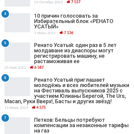
16 Октябрь 2023
7 537
4
10 причин голосовать за
Избирательный блок «РЕНАТО
УСАТЫЙ»
2 Июнь 2021
7 136
5
Ренато Усатый: один раз в 5 лет
молдаване из диаспоры могут
регистрировать машину, не
растаможивая ее
25 Май 2021
6 587
6
Ренато Усатый приглашает
молодёжь и всех любителей музыки
на Фестиваль выпускников 2025 с
участием Юлианы Берегой, The Urs,
Macan, Руки Вверх!, Басты и других звёзд!
12 Июнь 2025
4 575
7
Петков: Бельцы потребуют
компенсации за незаконные тарифы
на газ