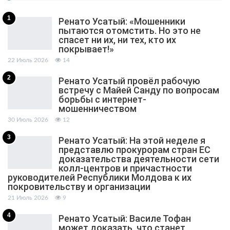
1
Ренато Усатый: «Мошенники
пытаются отомстить. Но это не
спасет ни их, ни тех, кто их
покрывает!»
22 Июль 2026
14
2
Ренато Усатый провёл рабочую
встречу с Майей Санду по вопросам
борьбы с интернет-
мошенничеством
30 Июль 2026
12
3
Ренато Усатый: На этой неделе я
представлю прокурорам стран ЕС
доказательства деятельности сети
колл-центров и причастности
руководителей Республики Молдова к их
покровительству и организации
21 Июль 2026
9
4
Ренато Усатый: Василе Тофан
может доказать, что станет