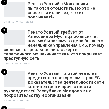
2
Ренато Усатый: «Мошенники
пытаются отомстить. Но это не
спасет ни их, ни тех, кто их
покрывает!»
22 Июль 2026
14
3
Ренато Усатый требует от
Александра Мустяцэ объяснить,
почему было замято дело бывшего
начальника управления СИБ, почему
скрывается реальное число жертв
телефонного мошенничества и кто покрывает
преступную сеть
2 Июль 2026
9
4
Ренато Усатый: На этой неделе я
представлю прокурорам стран ЕС
доказательства деятельности сети
колл-центров и причастности
руководителей Республики Молдова к их
покровительству и организации
21 Июль 2026
8
5