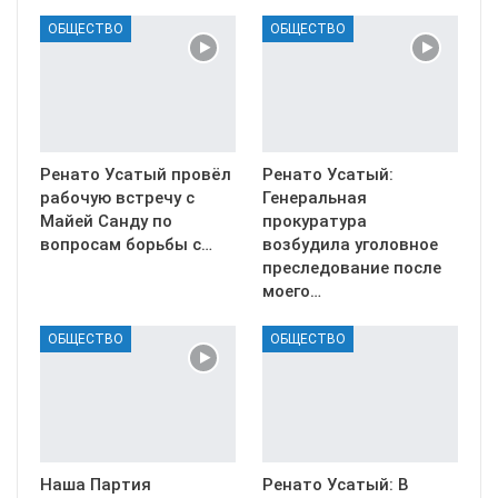
ОБЩЕСТВО
ОБЩЕСТВО
Ренато Усатый провёл
Ренато Усатый:
рабочую встречу с
Генеральная
Майей Санду по
прокуратура
вопросам борьбы с…
возбудила уголовное
преследование после
моего…
ОБЩЕСТВО
ОБЩЕСТВО
Наша Партия
Ренато Усатый: В