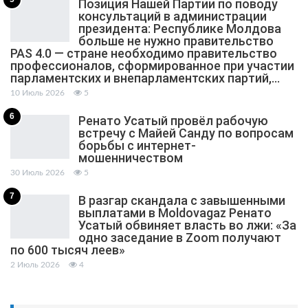
Позиция Нашей Партии по поводу
консультаций в администрации
президента: Республике Молдова
больше не нужно правительство
PAS 4.0 — стране необходимо правительство
профессионалов, сформированное при участии
парламентских и внепарламентских партий,…
10 Июль 2026
5
6
Ренато Усатый провёл рабочую
встречу с Майей Санду по вопросам
борьбы с интернет-
мошенничеством
30 Июль 2026
5
7
В разгар скандала с завышенными
выплатами в Moldovagaz Ренато
Усатый обвиняет власть во лжи: «За
одно заседание в Zoom получают
по 600 тысяч леев»
2 Июль 2026
4