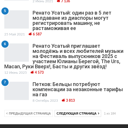
2 Июнь 2021
7 136
5
Ренато Усатый: один раз в 5 лет
молдаване из диаспоры могут
регистрировать машину, не
растаможивая ее
25 Май 2021
6 587
6
Ренато Усатый приглашает
молодёжь и всех любителей музыки
на Фестиваль выпускников 2025 с
участием Юлианы Берегой, The Urs,
Macan, Руки Вверх!, Басты и других звёзд!
12 Июнь 2025
4 573
7
Петков: Бельцы потребуют
компенсации за незаконные тарифы
на газ
8 Октябрь 2023
3 813
ПРЕДЫДУЩАЯ СТРАНИЦА
СЛЕДУЮЩАЯ СТРАНИЦА
1 из 184