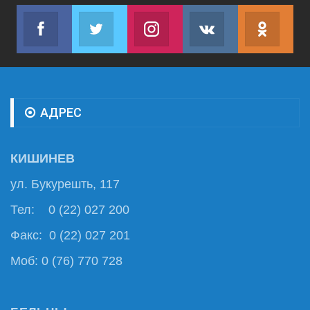
Facebook
Twitter
Instagram
VK
ok.r
Join us on Facebook
Join us on Twitter
Join us on Instagram
Join us on VK
Subs
АДРЕС
КИШИНЕВ
ул. Букурешть, 117
Тел: 0 (22) 027 200
Факс: 0 (22) 027 201
Моб: 0 (76) 770 728