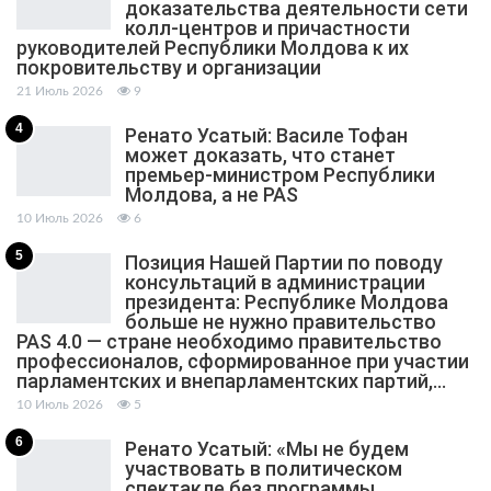
доказательства деятельности сети
колл-центров и причастности
руководителей Республики Молдова к их
покровительству и организации
21 Июль 2026
9
4
Ренато Усатый: Василе Тофан
может доказать, что станет
премьер-министром Республики
Молдова, а не PAS
10 Июль 2026
6
5
Позиция Нашей Партии по поводу
консультаций в администрации
президента: Республике Молдова
больше не нужно правительство
PAS 4.0 — стране необходимо правительство
профессионалов, сформированное при участии
парламентских и внепарламентских партий,…
10 Июль 2026
5
6
Ренато Усатый: «Мы не будем
участвовать в политическом
спектакле без программы