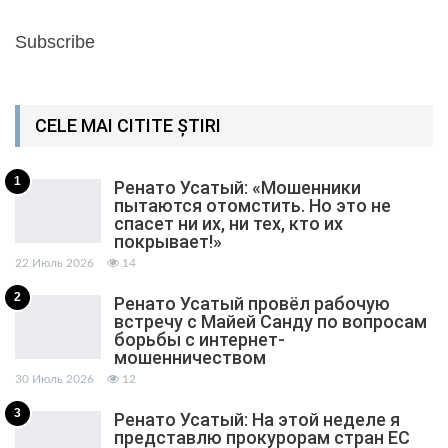
Subscribe
CELE MAI CITITE ȘTIRI
1
Ренато Усатый: «Мошенники
пытаются отомстить. Но это не
спасет ни их, ни тех, кто их
покрывает!»
22 Июль 2026
14
2
Ренато Усатый провёл рабочую
встречу с Майей Санду по вопросам
борьбы с интернет-
мошенничеством
30 Июль 2026
12
3
Ренато Усатый: На этой неделе я
представлю прокурорам стран ЕС