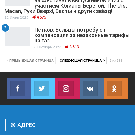
на Фестиваль выпускников 2025 с
участием Юлианы Берегой, The Urs,
Macan, Руки Вверх!, Басты и других звёзд!
12 Июнь 2025
4 575
7
Петков: Бельцы потребуют
компенсации за незаконные тарифы
на газ
8 Октябрь 2023
3 813
ПРЕДЫДУЩАЯ СТРАНИЦА
СЛЕДУЮЩАЯ СТРАНИЦА
1 из 184
Facebook
Twitter
Instagram
VK
ok.r
Join us on Facebook
Join us on Twitter
Join us on Instagram
Join us on VK
Subs
АДРЕС