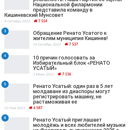
Национальной филармонии
представила команду в
Кишиневский Мунсовет
8 Октябрь 2023
7 554
3
Обращение Ренато Усатого к
жителям муниципия Кишинев!
16 Октябрь 2023
7 537
4
10 причин голосовать за
Избирательный блок «РЕНАТО
УСАТЫЙ»
2 Июнь 2021
7 136
5
Ренато Усатый: один раз в 5 лет
молдаване из диаспоры могут
регистрировать машину, не
растаможивая ее
25 Май 2021
6 587
6
Ренато Усатый приглашает
молодёжь и всех любителей музыки