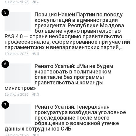
10 Июль 2026
6
5
Позиция Нашей Партии по поводу
консультаций в администрации
президента: Республике Молдова
больше не нужно правительство
PAS 4.0 — стране необходимо правительство
профессионалов, сформированное при участии
парламентских и внепарламентских партий,…
10 Июль 2026
5
6
Ренато Усатый: «Мы не будем
участвовать в политическом
спектакле без программы
правительства и команды
министров»
16 Июль 2026
3
7
Ренато Усатый: Генеральная
прокуратура возбудила уголовное
преследование после моего
обращения о возможной утечке
данных сотрудников СИБ
30 Июль 2026
3