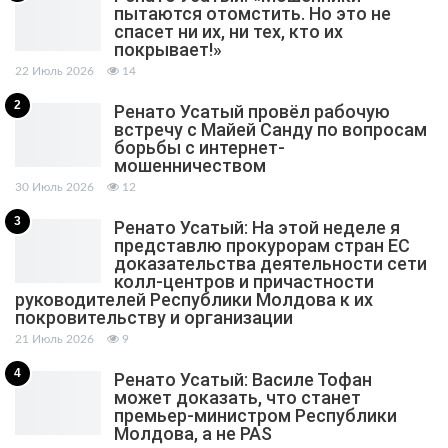
пытаются отомстить. Но это не
спасет ни их, ни тех, кто их
покрывает!»
22 Июль 2026
14
2
Ренато Усатый провёл рабочую
встречу с Майей Санду по вопросам
борьбы с интернет-
мошенничеством
30 Июль 2026
12
3
Ренато Усатый: На этой неделе я
представлю прокурорам стран ЕС
доказательства деятельности сети
колл-центров и причастности
руководителей Республики Молдова к их
покровительству и организации
21 Июль 2026
9
4
Ренато Усатый: Василе Тофан
может доказать, что станет
премьер-министром Республики
Молдова, а не PAS