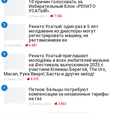
4
10 причин голосовать за
Избирательный блок «РЕНАТО
УСАТЫЙ»
2 Июнь 2021
7 136
5
Ренато Усатый: один раз в 5 лет
молдаване из диаспоры могут
регистрировать машину, не
растаможивая ее
25 Май 2021
6 587
6
Ренато Усатый приглашает
молодёжь и всех любителей музыки
на Фестиваль выпускников 2025 с
участием Юлианы Берегой, The Urs,
Macan, Руки Вверх!, Басты и других звёзд!
12 Июнь 2025
4 575
7
Петков: Бельцы потребуют
компенсации за незаконные тарифы
на газ
8 Октябрь 2023
3 813