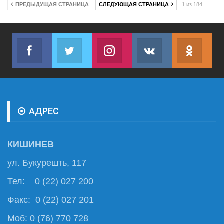
ПРЕДЫДУЩАЯ СТРАНИЦА
СЛЕДУЮЩАЯ СТРАНИЦА
1 из 184
Facebook
Twitter
Instagram
VK
ok.r
Join us on Facebook
Join us on Twitter
Join us on Instagram
Join us on VK
Subs
АДРЕС
КИШИНЕВ
ул. Букурешть, 117
Тел: 0 (22) 027 200
Факс: 0 (22) 027 201
Моб: 0 (76) 770 728