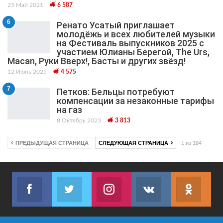
25 Май 2021
6 587
6
Ренато Усатый приглашает
молодёжь и всех любителей музыки
на Фестиваль выпускников 2025 с
участием Юлианы Берегой, The Urs,
Macan, Руки Вверх!, Басты и других звёзд!
12 Июнь 2025
4 575
7
Петков: Бельцы потребуют
компенсации за незаконные тарифы
на газ
8 Октябрь 2023
3 813
ПРЕДЫДУЩАЯ СТРАНИЦА
СЛЕДУЮЩАЯ СТРАНИЦА
1 из 184
Facebook
Twitter
Instagram
VK
ok.r
Join us on Facebook
Join us on Twitter
Join us on Instagram
Join us on VK
Subs