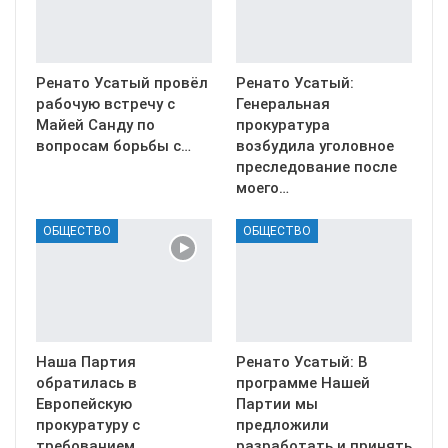
Ренато Усатый провёл
Ренато Усатый:
рабочую встречу с
Генеральная
Майей Санду по
прокуратура
вопросам борьбы с…
возбудила уголовное
преследование после
моего…
ОБЩЕСТВО
ОБЩЕСТВО
Наша Партия
Ренато Усатый: В
обратилась в
программе Нашей
Европейскую
Партии мы
прокуратуру с
предложили
требованием
разработать и принять