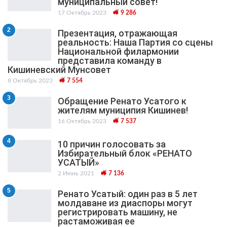
муниципальный cовет!
17 Октябрь 2023
9 286
2
Презентация, отражающая
реальность: Наша Партия со сцены
Национальной филармонии
представила команду в
Кишиневский Мунсовет
8 Октябрь 2023
7 554
3
Обращение Ренато Усатого к
жителям муниципия Кишинев!
16 Октябрь 2023
7 537
4
10 причин голосовать за
Избирательный блок «РЕНАТО
УСАТЫЙ»
2 Июнь 2021
7 136
5
Ренато Усатый: один раз в 5 лет
молдаване из диаспоры могут
регистрировать машину, не
растаможивая ее