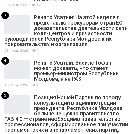
30 Июль 2026
12
3
Ренато Усатый: На этой неделе я
представлю прокурорам стран ЕС
доказательства деятельности сети
колл-центров и причастности
руководителей Республики Молдова к их
покровительству и организации
21 Июль 2026
9
4
Ренато Усатый: Василе Тофан
может доказать, что станет
премьер-министром Республики
Молдова, а не PAS
10 Июль 2026
6
5
Позиция Нашей Партии по поводу
консультаций в администрации
президента: Республике Молдова
больше не нужно правительство
PAS 4.0 — стране необходимо правительство
профессионалов, сформированное при участии
парламентских и внепарламентских партий,…