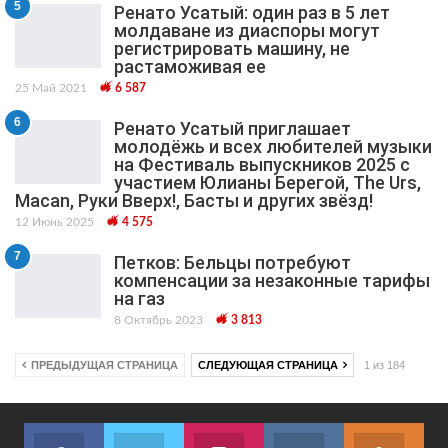
5
Ренато Усатый: один раз в 5 лет
молдаване из диаспоры могут
регистрировать машину, не
растаможивая ее
25 Май 2021
6 587
6
Ренато Усатый приглашает
молодёжь и всех любителей музыки
на Фестиваль выпускников 2025 с
участием Юлианы Берегой, The Urs,
Macan, Руки Вверх!, Басты и других звёзд!
12 Июнь 2025
4 575
7
Петков: Бельцы потребуют
компенсации за незаконные тарифы
на газ
8 Октябрь 2023
3 813
ПРЕДЫДУЩАЯ СТРАНИЦА
СЛЕДУЮЩАЯ СТРАНИЦА
1 из 184
Facebook
Twitter
Instagram
VK
ok.r