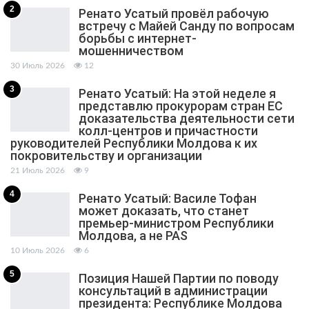
2
Ренато Усатый провёл рабочую
встречу с Майей Санду по вопросам
борьбы с интернет-
мошенничеством
30 Июль 2026
12
3
Ренато Усатый: На этой неделе я
представлю прокурорам стран ЕС
доказательства деятельности сети
колл-центров и причастности
руководителей Республики Молдова к их
покровительству и организации
21 Июль 2026
9
4
Ренато Усатый: Василе Тофан
может доказать, что станет
премьер-министром Республики
Молдова, а не PAS
10 Июль 2026
6
5
Позиция Нашей Партии по поводу
консультаций в администрации
президента: Республике Молдова