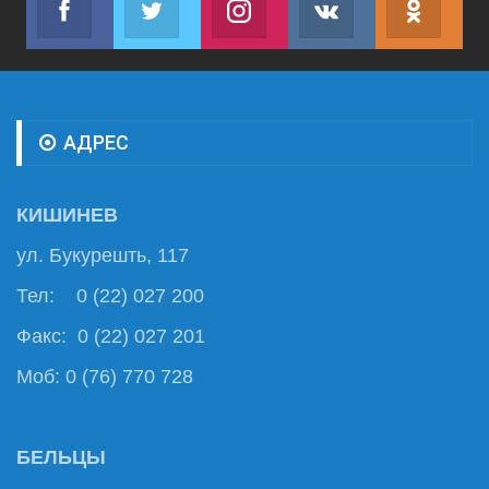
Join us on Facebook
Join us on Twitter
Join us on Instagram
Join us on VK
Subs
АДРЕС
КИШИНЕВ
ул. Букурешть, 117
Тел: 0 (22) 027 200
Факс: 0 (22) 027 201
Моб: 0 (76) 770 728
БЕЛЬЦЫ