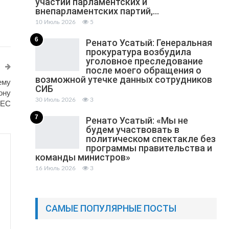
участии парламентских и
внепарламентских партий,…
10 Июль 2026
5
6
Ренато Усатый: Генеральная
прокуратура возбудила
уголовное преследование
после моего обращения о
возможной утечке данных сотрудников
ему
СИБ
ону
30 Июль 2026
3
ЕС
7
Ренато Усатый: «Мы не
будем участвовать в
политическом спектакле без
программы правительства и
команды министров»
16 Июль 2026
3
САМЫЕ ПОПУЛЯРНЫЕ ПОСТЫ