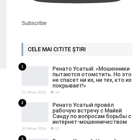
Subscribe
CELE MAI CITITE ȘTIRI
1
Ренато Усатый: «Мошенники
пытаются отомстить. Но это
не спасет ни их, ни тех, кто их
покрывает!»
22 Июль 2026
14
2
Ренато Усатый провёл
рабочую встречу с Майей
Санду по вопросам борьбы с
интернет-мошенничеством
30 Июль 2026
12
3