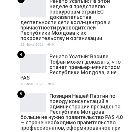
Ренато Усатый: На этой
неделе я представлю
прокурорам стран ЕС
доказательства
деятельности сети колл-центров и
причастности руководителей
Республики Молдова к их
покровительству и организации
21 Июль 2026
9
4
Ренато Усатый: Василе
Тофан может доказать, что
станет премьер-министром
Республики Молдова, а не
PAS
10 Июль 2026
6
5
Позиция Нашей Партии по
поводу консультаций в
администрации президента:
Республике Молдова
больше не нужно правительство PAS 4.0
— стране необходимо правительство
профессионалов, сформированное при