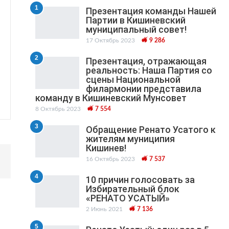
1
Презентация команды Нашей
Партии в Кишиневский
муниципальный cовет!
17 Октябрь 2023
9 286
2
Презентация, отражающая
реальность: Наша Партия со
сцены Национальной
филармонии представила
команду в Кишиневский Мунсовет
8 Октябрь 2023
7 554
3
Обращение Ренато Усатого к
жителям муниципия
Кишинев!
16 Октябрь 2023
7 537
4
10 причин голосовать за
Избирательный блок
«РЕНАТО УСАТЫЙ»
2 Июнь 2021
7 136
5