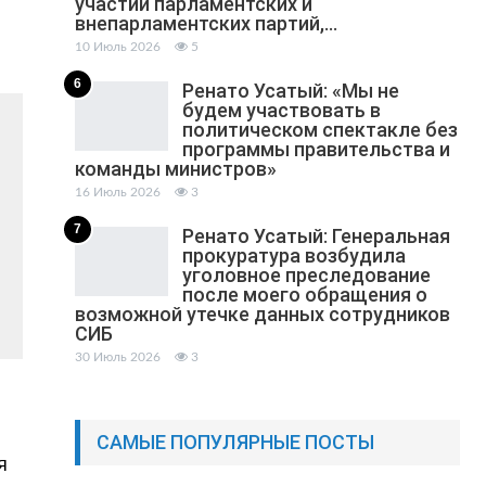
участии парламентских и
внепарламентских партий,…
10 Июль 2026
5
6
Ренато Усатый: «Мы не
будем участвовать в
политическом спектакле без
программы правительства и
команды министров»
16 Июль 2026
3
7
Ренато Усатый: Генеральная
прокуратура возбудила
уголовное преследование
после моего обращения о
возможной утечке данных сотрудников
СИБ
30 Июль 2026
3
САМЫЕ ПОПУЛЯРНЫЕ ПОСТЫ
я