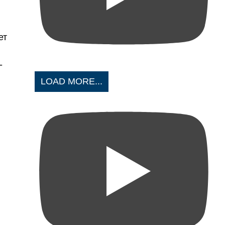
ет
-
LOAD MORE...