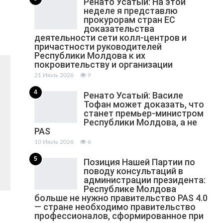
Ренато Усатый: На этой
неделе я представлю
прокурорам стран ЕС
доказательства
деятельности сети колл-центров и
причастности руководителей
Республики Молдова к их
покровительству и организации
21 Июль 2026
9
4
Ренато Усатый: Василе
Тофан может доказать, что
станет премьер-министром
Республики Молдова, а не
PAS
10 Июль 2026
6
5
Позиция Нашей Партии по
поводу консультаций в
администрации президента:
Республике Молдова
больше не нужно правительство PAS 4.0
— стране необходимо правительство
профессионалов, сформированное при