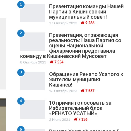
1
Презентация команды Нашей
Партии в Кишиневский
муниципальный cовет!
17 Октябрь 2023
9 286
2
Презентация, отражающая
реальность: Наша Партия со
сцены Национальной
филармонии представила
команду в Кишиневский Мунсовет
8 Октябрь 2023
7 554
3
Обращение Ренато Усатого к
жителям муниципия
Кишинев!
16 Октябрь 2023
7 537
4
10 причин голосовать за
Избирательный блок
«РЕНАТО УСАТЫЙ»
2 Июнь 2021
7 136
5