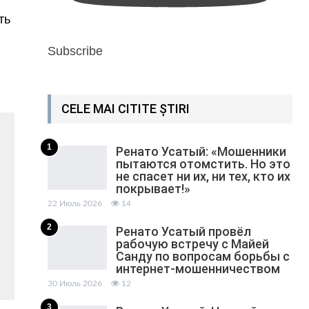
ть
Subscribe
CELE MAI CITITE ȘTIRI
1
Ренато Усатый: «Мошенники
пытаются отомстить. Но это
не спасет ни их, ни тех, кто их
покрывает!»
22 Июль 2026
14
2
Ренато Усатый провёл
рабочую встречу с Майей
Санду по вопросам борьбы с
интернет-мошенничеством
30 Июль 2026
12
3