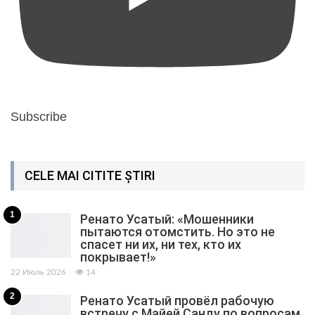
Subscribe
CELE MAI CITITE ȘTIRI
1
Ренато Усатый: «Мошенники
пытаются отомстить. Но это не
спасет ни их, ни тех, кто их
покрывает!»
22 Июль 2026
14
2
Ренато Усатый провёл рабочую
встречу с Майей Санду по вопросам