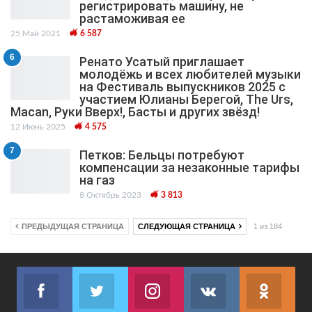
регистрировать машину, не
растаможивая ее
25 Май 2021
6 587
6
Ренато Усатый приглашает
молодёжь и всех любителей музыки
на Фестиваль выпускников 2025 с
участием Юлианы Берегой, The Urs,
Macan, Руки Вверх!, Басты и других звёзд!
12 Июнь 2025
4 575
7
Петков: Бельцы потребуют
компенсации за незаконные тарифы
на газ
8 Октябрь 2023
3 813
ПРЕДЫДУЩАЯ СТРАНИЦА
СЛЕДУЮЩАЯ СТРАНИЦА
1 из 184
Facebook
Twitter
Instagram
VK
ok.r
Join us on Facebook
Join us on Twitter
Join us on Instagram
Join us on VK
Subs