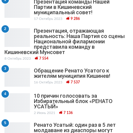
Презентация команды Нашей
Партии в Кишиневский
муниципальный cовет!
17 Октябрь 2023
9 286
2
Презентация, отражающая
реальность: Наша Партия со сцены
Национальной филармонии
представила команду в
Кишиневский Мунсовет
8 Октябрь 2023
7 554
3
Обращение Ренато Усатого к
жителям муниципия Кишинев!
16 Октябрь 2023
7 537
4
10 причин голосовать за
Избирательный блок «РЕНАТО
УСАТЫЙ»
2 Июнь 2021
7 136
5
Ренато Усатый: один раз в 5 лет
молдаване из диаспоры могут