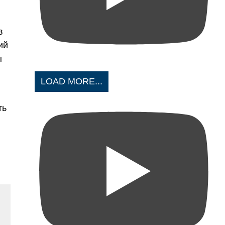
в
ий
ы
LOAD MORE...
ть