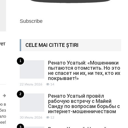
Subscribe
ует
CELE MAI CITITE ȘTIRI
1
Ренато Усатый: «Мошенники
пытаются отомстить. Но это
не спасет ни их, ни тех, кто их
покрывает!»
22 Июль 2026
14
2
Ренато Усатый провёл
рабочую встречу с Майей
ю в
Санду по вопросам борьбы с
без
интернет-мошенничеством
ало
30 Июль 2026
12
ее!
3