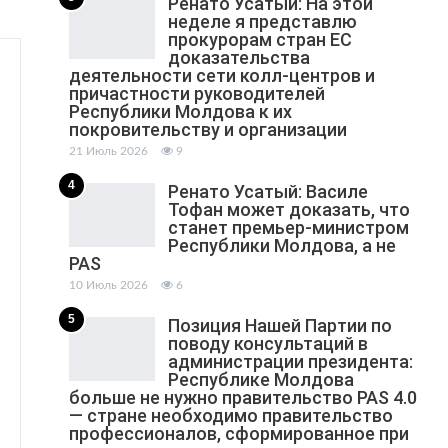
Ренато Усатый: На этой
неделе я представлю
прокурорам стран ЕС
доказательства
деятельности сети колл-центров и
причастности руководителей
Республики Молдова к их
покровительству и организации
21 Июль 2026
9
4
Ренато Усатый: Василе
Тофан может доказать, что
станет премьер-министром
Республики Молдова, а не
PAS
10 Июль 2026
6
5
Позиция Нашей Партии по
поводу консультаций в
администрации президента:
Республике Молдова
больше не нужно правительство PAS 4.0
— стране необходимо правительство
профессионалов, сформированное при