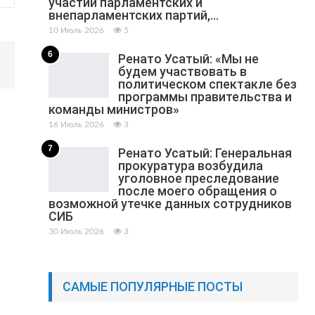
участии парламентских и
внепарламентских партий,…
10 Июль 2026
5
6
Ренато Усатый: «Мы не
будем участвовать в
политическом спектакле без
программы правительства и
команды министров»
16 Июль 2026
3
7
Ренато Усатый: Генеральная
прокуратура возбудила
уголовное преследование
после моего обращения о
возможной утечке данных сотрудников
СИБ
30 Июль 2026
3
САМЫЕ ПОПУЛЯРНЫЕ ПОСТЫ