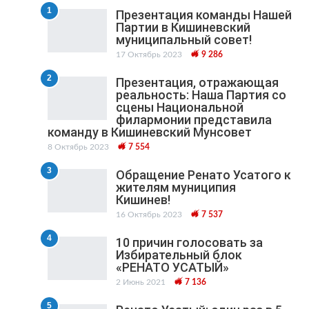
1
Презентация команды Нашей
Партии в Кишиневский
муниципальный cовет!
17 Октябрь 2023
9 286
2
Презентация, отражающая
реальность: Наша Партия со
сцены Национальной
филармонии представила
команду в Кишиневский Мунсовет
8 Октябрь 2023
7 554
3
Обращение Ренато Усатого к
жителям муниципия
Кишинев!
16 Октябрь 2023
7 537
4
10 причин голосовать за
Избирательный блок
«РЕНАТО УСАТЫЙ»
2 Июнь 2021
7 136
5