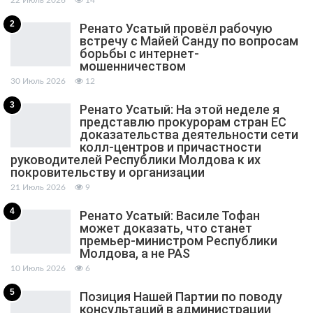
2
Ренато Усатый провёл рабочую
встречу с Майей Санду по вопросам
борьбы с интернет-
мошенничеством
30 Июль 2026
12
3
Ренато Усатый: На этой неделе я
представлю прокурорам стран ЕС
доказательства деятельности сети
колл-центров и причастности
руководителей Республики Молдова к их
покровительству и организации
21 Июль 2026
9
4
Ренато Усатый: Василе Тофан
может доказать, что станет
премьер-министром Республики
Молдова, а не PAS
10 Июль 2026
6
5
Позиция Нашей Партии по поводу
консультаций в администрации