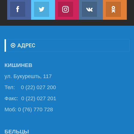
Facebook
Twitter
Instagram
VK
ok.r
Join us on Facebook
Join us on Twitter
Join us on Instagram
Join us on VK
Subs
АДРЕС
КИШИНЕВ
ул. Букурешть, 117
Тел: 0 (22) 027 200
Факс: 0 (22) 027 201
Моб: 0 (76) 770 728
БЕЛЬЦЫ