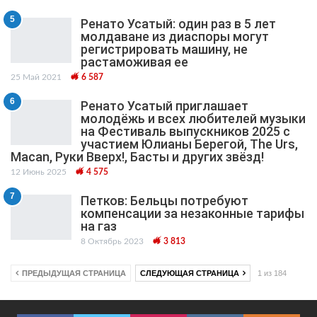
5
Ренато Усатый: один раз в 5 лет
молдаване из диаспоры могут
регистрировать машину, не
растаможивая ее
25 Май 2021
6 587
6
Ренато Усатый приглашает
молодёжь и всех любителей музыки
на Фестиваль выпускников 2025 с
участием Юлианы Берегой, The Urs,
Macan, Руки Вверх!, Басты и других звёзд!
12 Июнь 2025
4 575
7
Петков: Бельцы потребуют
компенсации за незаконные тарифы
на газ
8 Октябрь 2023
3 813
ПРЕДЫДУЩАЯ СТРАНИЦА
СЛЕДУЮЩАЯ СТРАНИЦА
1 из 184