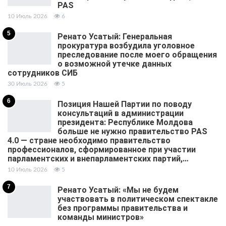
PAS
10 Июль 2026
6
5
Ренато Усатый: Генеральная
прокуратура возбудила уголовное
преследование после моего обращения
о возможной утечке данных
сотрудников СИБ
30 Июль 2026
5
6
Позиция Нашей Партии по поводу
консультаций в администрации
президента: Республике Молдова
больше не нужно правительство PAS
4.0 — стране необходимо правительство
профессионалов, сформированное при участии
парламентских и внепарламентских партий,…
10 Июль 2026
5
7
Ренато Усатый: «Мы не будем
участвовать в политическом спектакле
без программы правительства и
команды министров»