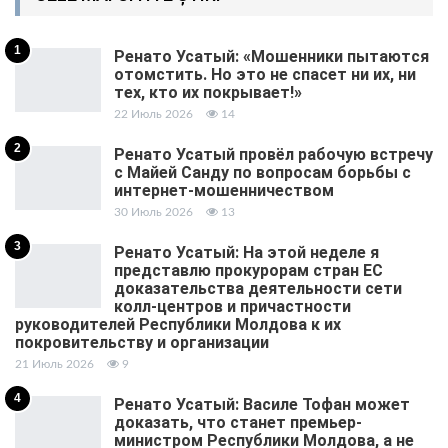
1
Ренато Усатый: «Мошенники пытаются
отомстить. Но это не спасет ни их, ни
тех, кто их покрывает!»
22 Июль 2026
14
2
Ренато Усатый провёл рабочую встречу
с Майей Санду по вопросам борьбы с
интернет-мошенничеством
30 Июль 2026
13
3
Ренато Усатый: На этой неделе я
представлю прокурорам стран ЕС
доказательства деятельности сети
колл-центров и причастности
руководителей Республики Молдова к их
покровительству и организации
21 Июль 2026
9
4
Ренато Усатый: Василе Тофан может
доказать, что станет премьер-
министром Республики Молдова, а не