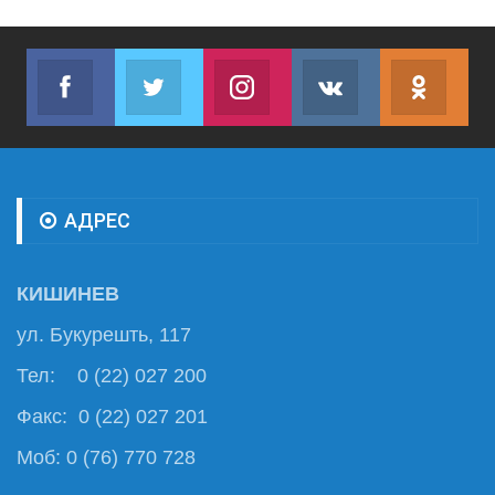
Facebook
Twitter
Instagram
VK
ok.r
Join us on Facebook
Join us on Twitter
Join us on Instagram
Join us on VK
Subs
АДРЕС
КИШИНЕВ
ул. Букурешть, 117
Тел: 0 (22) 027 200
Факс: 0 (22) 027 201
Моб: 0 (76) 770 728