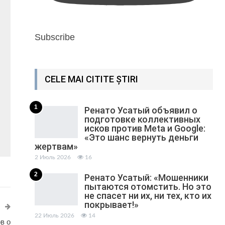
Subscribe
CELE MAI CITITE ȘTIRI
1
Ренато Усатый объявил о
подготовке коллективных
исков против Meta и Google:
«Это шанс вернуть деньги
жертвам»
2 Июль 2026
16
2
Ренато Усатый: «Мошенники
пытаются отомстить. Но это
не спасет ни их, ни тех, кто их
покрывает!»
22 Июль 2026
14
в о