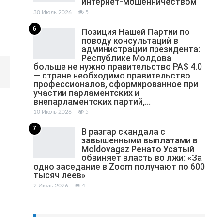
интернет-мошенничеством
30 Июль 2026
5
6
Позиция Нашей Партии по
поводу консультаций в
администрации президента:
Республике Молдова
больше не нужно правительство PAS 4.0
— стране необходимо правительство
профессионалов, сформированное при
участии парламентских и
внепарламентских партий,…
10 Июль 2026
5
7
В разгар скандала с
завышенными выплатами в
Moldovagaz Ренато Усатый
обвиняет власть во лжи: «За
одно заседание в Zoom получают по 600
тысяч леев»
2 Июль 2026
4