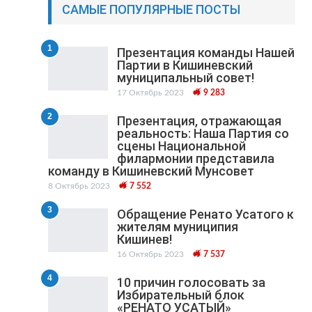
САМЫЕ ПОПУЛЯРНЫЕ ПОСТЫ
1
Презентация команды Нашей
Партии в Кишиневский
муниципальный cовет!
17 Октябрь 2023
9 283
2
Презентация, отражающая
реальность: Наша Партия со
сцены Национальной
филармонии представила
команду в Кишиневский Мунсовет
8 Октябрь 2023
7 552
3
Обращение Ренато Усатого к
жителям муниципия
Кишинев!
16 Октябрь 2023
7 537
4
10 причин голосовать за
Избирательный блок
«РЕНАТО УСАТЫЙ»