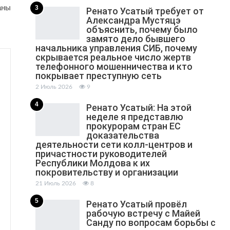
аны
3
Ренато Усатый требует от
Александра Мустяцэ
объяснить, почему было
замято дело бывшего
начальника управления СИБ, почему
скрывается реальное число жертв
телефонного мошенничества и кто
покрывает преступную сеть
2 Июль 2026
9
4
Ренато Усатый: На этой
неделе я представлю
прокурорам стран ЕС
доказательства
деятельности сети колл-центров и
причастности руководителей
Республики Молдова к их
покровительству и организации
21 Июль 2026
8
5
Ренато Усатый провёл
рабочую встречу с Майей
Санду по вопросам борьбы с