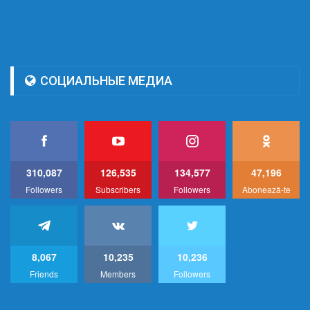
СОЦИАЛЬНЫЕ МЕДИА
310,087
126,535
134,577
47,196
Followers
Subscribers
Followers
Abonează-te
8,067
10,235
10,236
Friends
Members
Followers