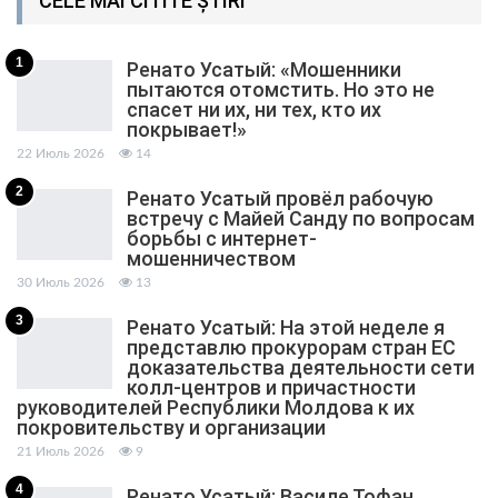
CELE MAI CITITE ȘTIRI
1
Ренато Усатый: «Мошенники
пытаются отомстить. Но это не
спасет ни их, ни тех, кто их
покрывает!»
22 Июль 2026
14
2
Ренато Усатый провёл рабочую
встречу с Майей Санду по вопросам
борьбы с интернет-
мошенничеством
30 Июль 2026
13
3
Ренато Усатый: На этой неделе я
представлю прокурорам стран ЕС
доказательства деятельности сети
колл-центров и причастности
руководителей Республики Молдова к их
покровительству и организации
21 Июль 2026
9
4
Ренато Усатый: Василе Тофан