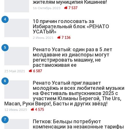
жителям муниципия Кишинев!
16 Октябрь 2023
7 537
4
10 причин голосовать за
Избирательный блок «РЕНАТО
УСАТЫЙ»
2 Июнь 2021
7 136
5
Ренато Усатый: один раз в 5 лет
молдаване из диаспоры могут
регистрировать машину, не
растаможивая ее
25 Май 2021
6 587
6
Ренато Усатый приглашает
молодёжь и всех любителей музыки
на Фестиваль выпускников 2025 с
участием Юлианы Берегой, The Urs,
Macan, Руки Вверх!, Басты и других звёзд!
12 Июнь 2025
4 575
7
Петков: Бельцы потребуют
компенсации за незаконные тарифы