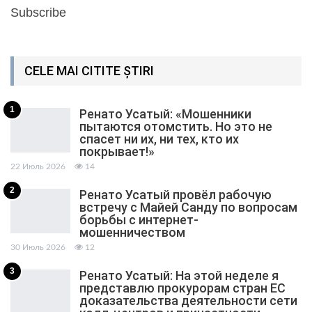
Subscribe
CELE MAI CITITE ȘTIRI
1
Ренато Усатый: «Мошенники
пытаются отомстить. Но это не
спасет ни их, ни тех, кто их
покрывает!»
22 Июль 2026
14
2
Ренато Усатый провёл рабочую
встречу с Майей Санду по вопросам
борьбы с интернет-
мошенничеством
30 Июль 2026
12
3
Ренато Усатый: На этой неделе я
представлю прокурорам стран ЕС
доказательства деятельности сети