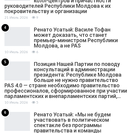
колл-центров и причастности
руководителей Республики Молдова к их
покровительству и организации
21 Июль 2026
9
4
Ренато Усатый: Василе Тофан
может доказать, что станет
премьер-министром Республики
Молдова, а не PAS
10 Июль 2026
6
5
Позиция Нашей Партии по поводу
консультаций в администрации
президента: Республике Молдова
больше не нужно правительство
PAS 4.0 — стране необходимо правительство
профессионалов, сформированное при участии
парламентских и внепарламентских партий,…
10 Июль 2026
5
6
Ренато Усатый: «Мы не будем
участвовать в политическом
спектакле без программы
правительства и команды