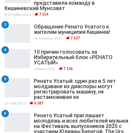
представила команду в
Кишиневский Мунсовет
8 Октябрь 2023
7 554
3
Обращение Ренато Усатого к
жителям муниципия Кишинев!
16 Октябрь 2023
7 537
4
10 причин голосовать за
Избирательный блок «РЕНАТО
УСАТЫЙ»
2 Июнь 2021
7 136
5
Ренато Усатый: один раз в 5 лет
молдаване из диаспоры могут
регистрировать машину, не
растаможивая ее
25 Май 2021
6 587
6
Ренато Усатый приглашает
молодёжь и всех любителей музыки
на Фестиваль выпускников 2025 с
участием Юлианы Берегой, The Urs,