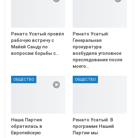
Ренато Усатый провёл
Ренато Усатый:
рабочую встречу с
Генеральная
Майей Санду по
прокуратура
вопросам борьбы с…
возбудила уголовное
преследование после
моего…
ОБЩЕСТВО
ОБЩЕСТВО
Наша Партия
Ренато Усатый: В
обратилась в
программе Нашей
Европейскую
Партии мы