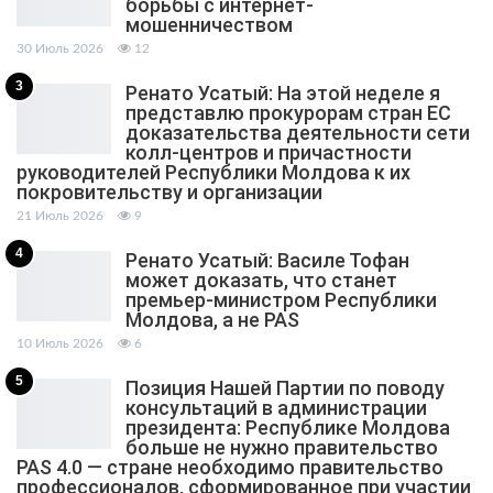
борьбы с интернет-
мошенничеством
30 Июль 2026
12
3
Ренато Усатый: На этой неделе я
представлю прокурорам стран ЕС
доказательства деятельности сети
колл-центров и причастности
руководителей Республики Молдова к их
покровительству и организации
21 Июль 2026
9
4
Ренато Усатый: Василе Тофан
может доказать, что станет
премьер-министром Республики
Молдова, а не PAS
10 Июль 2026
6
5
Позиция Нашей Партии по поводу
консультаций в администрации
президента: Республике Молдова
больше не нужно правительство
PAS 4.0 — стране необходимо правительство
профессионалов, сформированное при участии