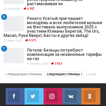
растаможивая ее
25 Май 2021
6 587
6
Ренато Усатый приглашает
молодёжь и всех любителей музыки
на Фестиваль выпускников 2025 с
участием Юлианы Берегой, The Urs,
Macan, Руки Вверх!, Басты и других звёзд!
12 Июнь 2025
4 575
7
Петков: Бельцы потребуют
компенсации за незаконные тарифы
на газ
8 Октябрь 2023
3 813
ПРЕДЫДУЩАЯ СТРАНИЦА
СЛЕДУЮЩАЯ СТРАНИЦА
1 из 184
Facebook
Twitter
Instagram
VK
ok.r
Join us on Facebook
Join us on Twitter
Join us on Instagram
Join us on VK
Subs