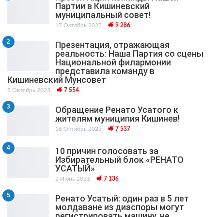
Партии в Кишиневский
муниципальный cовет!
17 Октябрь 2023
9 286
2
Презентация, отражающая
реальность: Наша Партия со сцены
Национальной филармонии
представила команду в
Кишиневский Мунсовет
8 Октябрь 2023
7 554
3
Обращение Ренато Усатого к
жителям муниципия Кишинев!
16 Октябрь 2023
7 537
4
10 причин голосовать за
Избирательный блок «РЕНАТО
УСАТЫЙ»
2 Июнь 2021
7 136
5
Ренато Усатый: один раз в 5 лет
молдаване из диаспоры могут
регистрировать машину, не