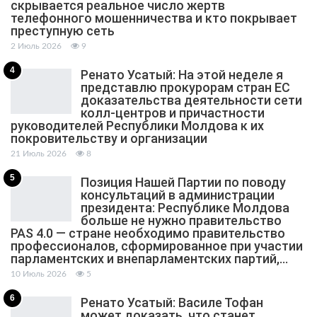
скрывается реальное число жертв
телефонного мошенничества и кто покрывает
преступную сеть
2 Июль 2026
9
4
Ренато Усатый: На этой неделе я
представлю прокурорам стран ЕС
доказательства деятельности сети
колл-центров и причастности
руководителей Республики Молдова к их
покровительству и организации
21 Июль 2026
8
5
Позиция Нашей Партии по поводу
консультаций в администрации
президента: Республике Молдова
больше не нужно правительство
PAS 4.0 — стране необходимо правительство
профессионалов, сформированное при участии
парламентских и внепарламентских партий,…
10 Июль 2026
5
6
Ренато Усатый: Василе Тофан
может доказать, что станет