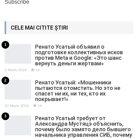
Subscribe
CELE MAI CITITE ȘTIRI
1
Ренато Усатый объявил о
подготовке коллективных исков
против Meta и Google: «Это шанс
вернуть деньги жертвам»
2 Июль 2026
16
2
Ренато Усатый: «Мошенники
пытаются отомстить. Но это не
спасет ни их, ни тех, кто их
покрывает!»
22 Июль 2026
14
3
Ренато Усатый требует от
Александра Мустяцэ объяснить,
почему было замято дело бывшего
начальника управления СИБ, почему