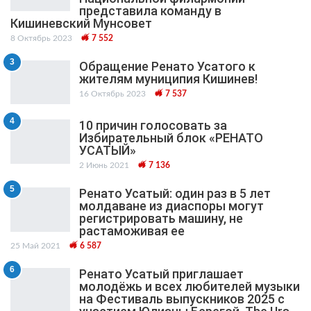
представила команду в
Кишиневский Мунсовет
8 Октябрь 2023
7 552
3
Обращение Ренато Усатого к
жителям муниципия Кишинев!
16 Октябрь 2023
7 537
4
10 причин голосовать за
Избирательный блок «РЕНАТО
УСАТЫЙ»
2 Июнь 2021
7 136
5
Ренато Усатый: один раз в 5 лет
молдаване из диаспоры могут
регистрировать машину, не
растаможивая ее
25 Май 2021
6 587
6
Ренато Усатый приглашает
молодёжь и всех любителей музыки
на Фестиваль выпускников 2025 с