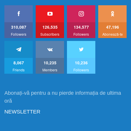
310,087
126,535
134,577
47,196
Followers
Subscribers
Followers
Abonează-te
8,067
10,235
10,236
Friends
Members
Followers
Abonați-vă pentru a nu pierde informația de ultima
oră
NEWSLETTER