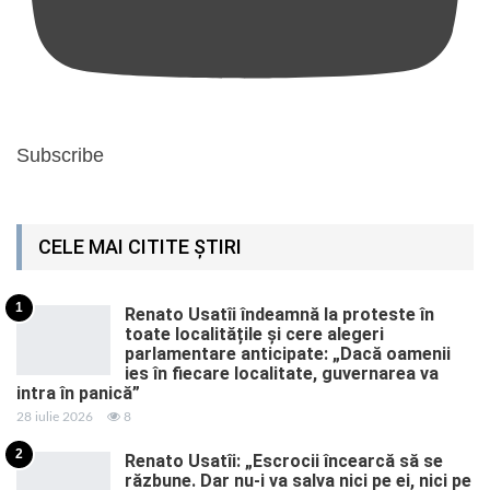
Subscribe
CELE MAI CITITE ȘTIRI
1
Renato Usatîi îndeamnă la proteste în
toate localitățile și cere alegeri
parlamentare anticipate: „Dacă oamenii
ies în fiecare localitate, guvernarea va
intra în panică”
28 iulie 2026
8
2
Renato Usatîi: „Escrocii încearcă să se
răzbune. Dar nu-i va salva nici pe ei, nici pe