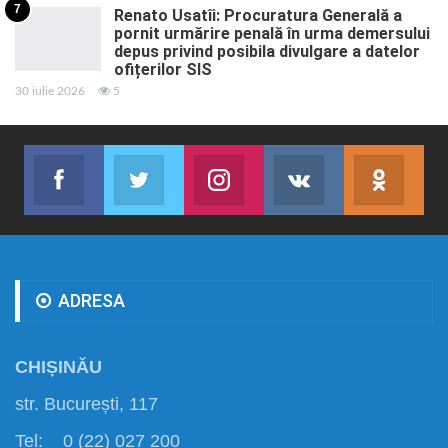
7
Renato Usatîi: Procuratura Generală a
pornit urmărire penală în urma demersului
depus privind posibila divulgare a datelor
ofițerilor SIS
30 iulie 2026
5
Facebook
Twitter
Instagram
VK
ok.r
Abonează-te
Join us on Twitter
Join us on Instagram
Abonează-te
Abon
ADRESA
CHIȘINĂU
str. București, 117
Tel: 0 (22) 027 200