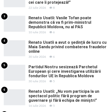
cei care îi protejează!”
22 iulie 2026
8
3
Renato Usatîi: Vasile Tofan poate
demonstra că va fi prim-ministrul
Republicii Moldova, nu al PAS
10 iulie 2026
6
4
Renato Usatîi a avut o ședință de lucru cu
Maia Sandu privind combaterea fraudelor
online
30 iulie 2026
6
5
Partidul Nostru sesizează Parchetul
European și cere investigarea utilizării
fondurilor UE în Republica Moldova
30 iulie 2026
5
6
Renato Usatîi: „Nu vom participa la un
spectacol politic fără program de
guvernare și fără echipa de miniștri”
16 iulie 2026
5