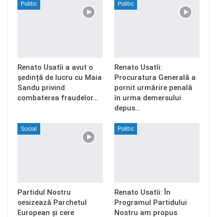
Politic
Politic
Renato Usatîi a avut o
Renato Usatîi:
ședință de lucru cu Maia
Procuratura Generală a
Sandu privind
pornit urmărire penală
combaterea fraudelor…
în urma demersului
depus…
Social
Politic
Partidul Nostru
Renato Usatîi: În
sesizează Parchetul
Programul Partidului
European și cere
Nostru am propus