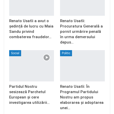
Renato Usatîi a avut o
Renato Usatîi:
ședință de lucru cu Maia
Procuratura Generală a
Sandu privind
pornit urmărire penală
combaterea fraudelor…
în urma demersului
depus…
Social
Politic
Partidul Nostru
Renato Usatîi: În
sesizează Parchetul
Programul Partidului
European și cere
Nostru am propus
investigarea utilizării…
elaborarea și adoptarea
unei…