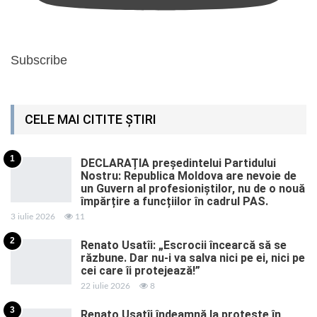
Subscribe
CELE MAI CITITE ȘTIRI
1
DECLARAȚIA președintelui Partidului
Nostru: Republica Moldova are nevoie de
un Guvern al profesioniștilor, nu de o nouă
împărțire a funcțiilor în cadrul PAS.
3 iulie 2026
11
2
Renato Usatîi: „Escrocii încearcă să se
răzbune. Dar nu-i va salva nici pe ei, nici pe
cei care îi protejează!”
22 iulie 2026
8
3
Renato Usatîi îndeamnă la proteste în