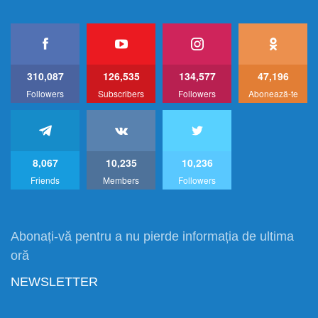
310,087
126,535
134,577
47,196
Followers
Subscribers
Followers
Abonează-te
8,067
10,235
10,236
Friends
Members
Followers
Abonați-vă pentru a nu pierde informația de ultima
oră
NEWSLETTER