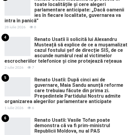
toate localitățile și cere alegeri
parlamentare anticipate: „Dacă oamenii
ies în fiecare localitate, guvernarea va
intra în panică”
28 iulie 2026
8
4
Renato Usatîi îi solicită lui Alexandru
Musteață să explice de ce a mușamalizat
cazul fostului șef de direcție SIS, de ce
ascunde numărul real al victimelor
escrocheriilor telefonice și cine protejează rețeaua
2 iulie 2026
7
5
Renato Usatîi: După cinci ani de
guvernare, Maia Sandu anunță reforme
care trebuiau făcute din prima zi.
Președintele Partidului Nostru admite
organizarea alegerilor parlamentare anticipate
1 iulie 2026
6
6
Renato Usatîi: Vasile Tofan poate
demonstra că va fi prim-ministrul
Republicii Moldova, nu al PAS