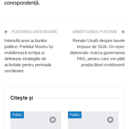
corespondență.
POSTAREA ANTERIOARĂ
URMĂTOAREA POSTARE
Intensificarea acțiunilor
Renato Usatîi despre taxele
politice: Partidul Nostru își
impuse de SUA: Un eșec
mobilizează echipa și
diplomatic marca guvernarea
definește strategiile de
PAS, pentru care vor plăti
activitate pentru perioada
producătorii moldoveni!
următoare
Citește și
Politic
Politic