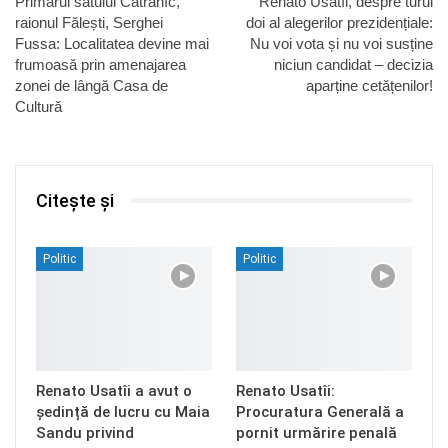
Primarul satului Catranîc,
Renato Usatîi, despre turul
raionul Fălești, Serghei
doi al alegerilor prezidențiale:
Fussa: Localitatea devine mai
Nu voi vota și nu voi susține
frumoasă prin amenajarea
niciun candidat – decizia
zonei de lângă Casa de
aparține cetățenilor!
Cultură
Citește și
Politic
Politic
Renato Usatîi a avut o
Renato Usatîi:
ședință de lucru cu Maia
Procuratura Generală a
Sandu privind
pornit urmărire penală