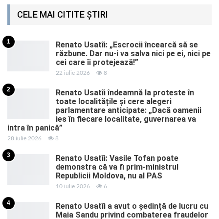
CELE MAI CITITE ȘTIRI
1
Renato Usatîi: „Escrocii încearcă să se
răzbune. Dar nu-i va salva nici pe ei, nici pe
cei care îi protejează!”
22 iulie 2026
8
2
Renato Usatîi îndeamnă la proteste în
toate localitățile și cere alegeri
parlamentare anticipate: „Dacă oamenii
ies în fiecare localitate, guvernarea va
intra în panică”
28 iulie 2026
8
3
Renato Usatîi: Vasile Tofan poate
demonstra că va fi prim-ministrul
Republicii Moldova, nu al PAS
10 iulie 2026
6
4
Renato Usatîi a avut o ședință de lucru cu
Maia Sandu privind combaterea fraudelor