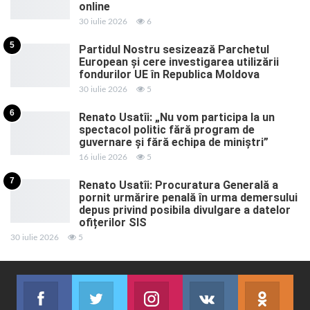
online
30 iulie 2026
6
5
Partidul Nostru sesizează Parchetul
European și cere investigarea utilizării
fondurilor UE în Republica Moldova
30 iulie 2026
5
6
Renato Usatîi: „Nu vom participa la un
spectacol politic fără program de
guvernare și fără echipa de miniștri”
16 iulie 2026
5
7
Renato Usatîi: Procuratura Generală a
pornit urmărire penală în urma demersului
depus privind posibila divulgare a datelor
ofițerilor SIS
30 iulie 2026
5
Facebook
Twitter
Instagram
VK
ok.r
Abonează-te
Join us on Twitter
Join us on Instagram
Abonează-te
Abon