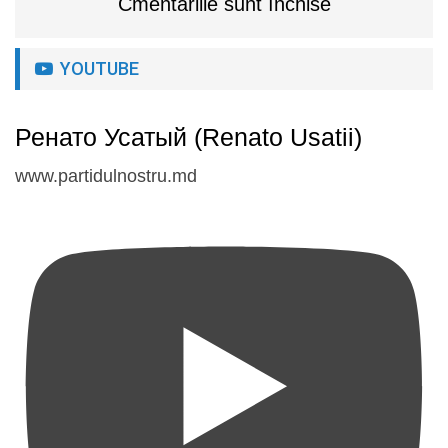
Cmentariile sunt închise
YOUTUBE
Ренато Усатый (Renato Usatii)
www.partidulnostru.md