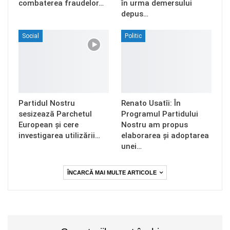
combaterea fraudelor…
în urma demersului
depus…
Social
Politic
Partidul Nostru
Renato Usatîi: În
sesizează Parchetul
Programul Partidului
European și cere
Nostru am propus
investigarea utilizării…
elaborarea și adoptarea
unei…
ÎNCARCĂ MAI MULTE ARTICOLE