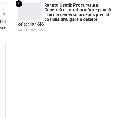
7
Renato Usatîi: Procuratura
Generală a pornit urmărire penală
în urma demersului depus privind
posibila divulgare a datelor
 lui
ofițerilor SIS
pore
30 iulie 2026
4