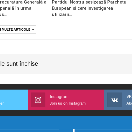
Procuratura Generală a
Partidul Nostru sesizează Parchetul
 penală în urma
European și cere investigarea
us…
utilizării…
I MULTE ARTICOLE
le sunt închise
Instagram
VK
ter
Join us on Instagram
Ab