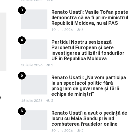
3
Renato Usatîi: Vasile Tofan poate
demonstra că va fi prim-ministrul
Republicii Moldova, nu al PAS
10 iulie 2026
6
4
Partidul Nostru sesizează
Parchetul European și cere
investigarea utilizării fondurilor
UE în Republica Moldova
30 iulie 2026
5
5
Renato Usatîi: „Nu vom participa
la un spectacol politic fără
program de guvernare și fără
echipa de miniștri”
e
16 iulie 2026
5
6
Renato Usatîi a avut o ședință de
lucru cu Maia Sandu privind
combaterea fraudelor online
30 iulie 2026
5