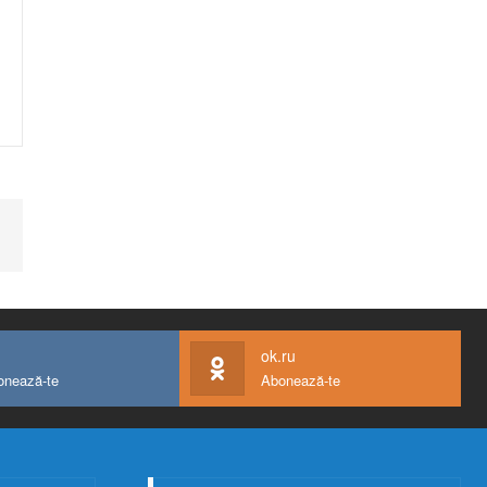
ok.ru
onează-te
Abonează-te