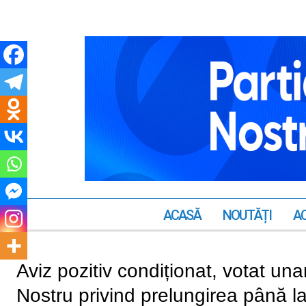
ACASĂ
NOUTĂȚI
AC
Aviz pozitiv condiționat, votat una
Nostru privind prelungirea până l