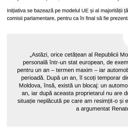
Inițiativa se bazează pe modelul UE și al majorității ță
comisii parlamentare, pentru ca în final să fie prezent
„Astăzi, orice cetățean al Republicii M
personală într-un stat european, de exemp
pentru un an – termen maxim – iar automobil
perioadă. După un an, îl scoți temporar din
Moldova, însă, există un blocaj: un automob
an, iar după aceasta proprietarul nu are d
situație neplăcută pe care am resimțit-o și 
a argumentat Renato 