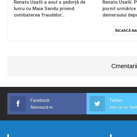
Renato Usatîi a avut o ședință de
Renato Usatîi: 
lucru cu Maia Sandu privind
pornit urmărire
combaterea fraudelor…
demersului dep
ÎNCARCĂ MA
Cmentarii
Facebook
Twitter
Abonează-te
Join us on Twit