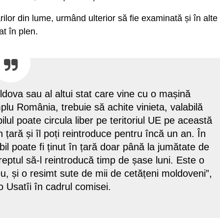
rilor din lume, urmând ulterior să fie examinată și în alte
at în plen.
oldova sau al altui stat care vine cu o mașină
lu România, trebuie să achite vinieta, valabilă
ul poate circula liber pe teritoriul UE pe această
 țară și îl poți reintroduce pentru încă un an. În
il poate fi ținut în țară doar până la jumătate de
reptul să-l reintroducă timp de șase luni. Este o
eu, și o resimt sute de mii de cetățeni moldoveni”,
Usatîi în cadrul comisei.