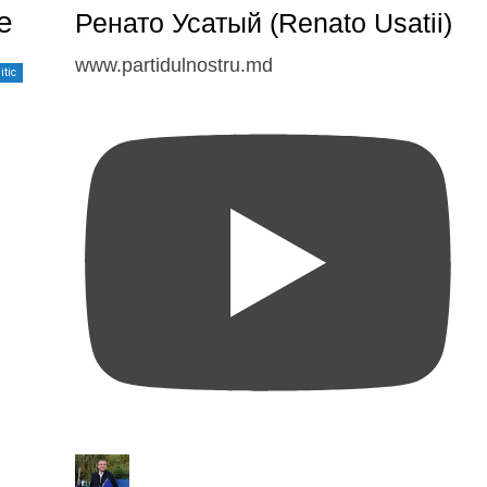
e
Ренато Усатый (Renato Usatii)
www.partidulnostru.md
itic