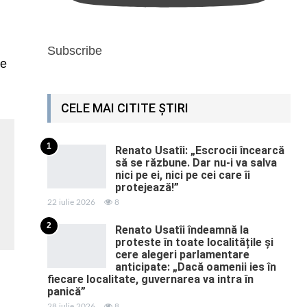
Subscribe
te
CELE MAI CITITE ȘTIRI
1
Renato Usatîi: „Escrocii încearcă
să se răzbune. Dar nu-i va salva
nici pe ei, nici pe cei care îi
protejează!”
22 iulie 2026
8
2
Renato Usatîi îndeamnă la
proteste în toate localitățile și
cere alegeri parlamentare
anticipate: „Dacă oamenii ies în
fiecare localitate, guvernarea va intra în
panică”
28 iulie 2026
8