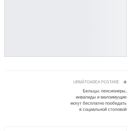
URMĂTOAREA POSTARE
Бельцы: пенсионеры,
инвалиды и малоимущие
могут бесплатно пообедать
в социальной столовой