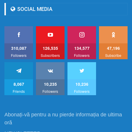
SOCIAL MEDIA
310,087
126,535
134,577
47,196
Followers
Subscribers
Followers
Subscribe
8,067
10,235
10,236
Friends
Followers
Followers
Abonați-vă pentru a nu pierde informația de ultima
oră