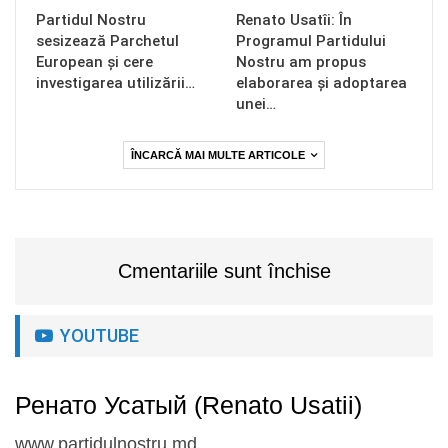
Partidul Nostru
Renato Usatîi: În
sesizează Parchetul
Programul Partidului
European și cere
Nostru am propus
investigarea utilizării…
elaborarea și adoptarea
unei…
ÎNCARCĂ MAI MULTE ARTICOLE
Cmentariile sunt închise
YOUTUBE
Ренато Усатый (Renato Usatii)
www.partidulnostru.md