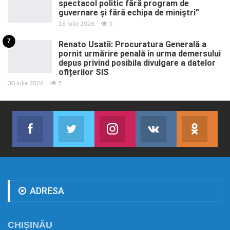
spectacol politic fără program de
guvernare și fără echipa de miniștri”
16 iulie 2026
5
7
Renato Usatîi: Procuratura Generală a
pornit urmărire penală în urma demersului
depus privind posibila divulgare a datelor
ofițerilor SIS
30 iulie 2026
5
Facebook
Twitter
Instagram
VK
ok.r
Abonează-te
Join us on Twitter
Join us on Instagram
Abonează-te
Abon
ADRESA
CHIȘINĂU