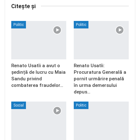
Citește și
Politic
Politic
Renato Usatîi a avut o
Renato Usatîi:
ședință de lucru cu Maia
Procuratura Generală a
Sandu privind
pornit urmărire penală
combaterea fraudelor…
în urma demersului
depus…
Social
Politic