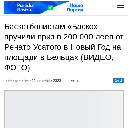
Баскетболистам «Баско»
вручили приз в 200 000 леев от
Ренато Усатого в Новый Год на
площади в Бельцах (ВИДЕО,
ФОТО)
Ultima actualizare
11 octombrie 2020
46
Social