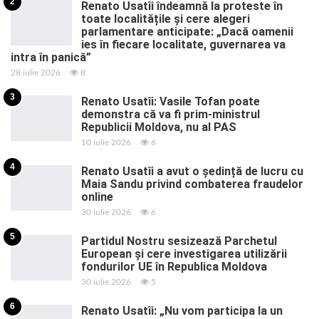
2
Renato Usatîi îndeamnă la proteste în
toate localitățile și cere alegeri
parlamentare anticipate: „Dacă oamenii
ies în fiecare localitate, guvernarea va
intra în panică”
28 iulie 2026
8
3
Renato Usatîi: Vasile Tofan poate
demonstra că va fi prim-ministrul
Republicii Moldova, nu al PAS
10 iulie 2026
6
4
Renato Usatîi a avut o ședință de lucru cu
Maia Sandu privind combaterea fraudelor
online
30 iulie 2026
6
5
Partidul Nostru sesizează Parchetul
European și cere investigarea utilizării
fondurilor UE în Republica Moldova
30 iulie 2026
5
6
Renato Usatîi: „Nu vom participa la un