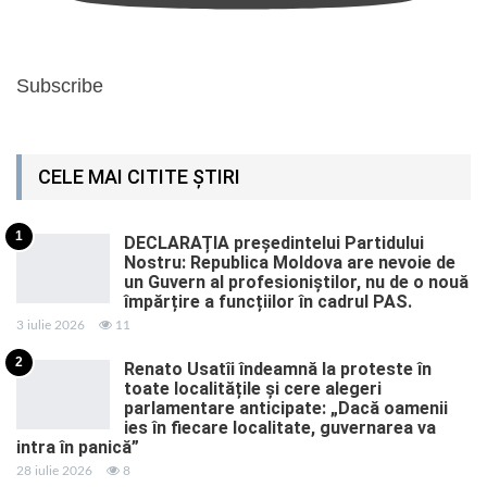
Subscribe
CELE MAI CITITE ȘTIRI
1
DECLARAȚIA președintelui Partidului
Nostru: Republica Moldova are nevoie de
un Guvern al profesioniștilor, nu de o nouă
împărțire a funcțiilor în cadrul PAS.
3 iulie 2026
11
2
Renato Usatîi îndeamnă la proteste în
toate localitățile și cere alegeri
parlamentare anticipate: „Dacă oamenii
ies în fiecare localitate, guvernarea va
intra în panică”
28 iulie 2026
8