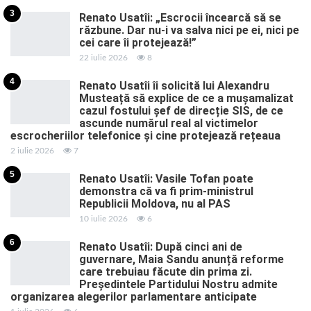
3
Renato Usatîi: „Escrocii încearcă să se
răzbune. Dar nu-i va salva nici pe ei, nici pe
cei care îi protejează!”
22 iulie 2026
8
4
Renato Usatîi îi solicită lui Alexandru
Musteață să explice de ce a mușamalizat
cazul fostului șef de direcție SIS, de ce
ascunde numărul real al victimelor
escrocheriilor telefonice și cine protejează rețeaua
2 iulie 2026
7
5
Renato Usatîi: Vasile Tofan poate
demonstra că va fi prim-ministrul
Republicii Moldova, nu al PAS
10 iulie 2026
6
6
Renato Usatîi: După cinci ani de
guvernare, Maia Sandu anunță reforme
care trebuiau făcute din prima zi.
Președintele Partidului Nostru admite
organizarea alegerilor parlamentare anticipate