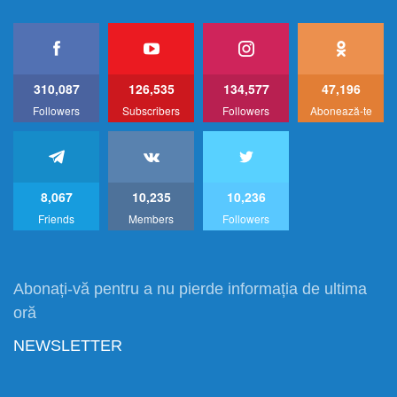
310,087
126,535
134,577
47,196
Followers
Subscribers
Followers
Abonează-te
8,067
10,235
10,236
Friends
Members
Followers
Abonați-vă pentru a nu pierde informația de ultima
oră
NEWSLETTER