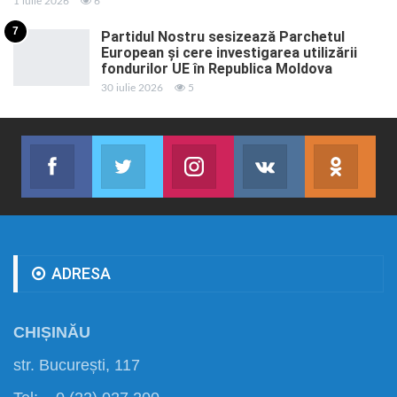
1 iulie 2026
6
7
Partidul Nostru sesizează Parchetul
European și cere investigarea utilizării
fondurilor UE în Republica Moldova
30 iulie 2026
5
Facebook
Twitter
Instagram
VK
ok.r
Abonează-te
Join us on Twitter
Join us on Instagram
Abonează-te
Abon
ADRESA
CHIȘINĂU
str. București, 117