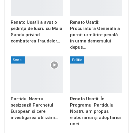
Renato Usatîi a avut o
Renato Usatîi:
ședință de lucru cu Maia
Procuratura Generală a
Sandu privind
pornit urmărire penală
combaterea fraudelor…
în urma demersului
depus…
Social
Politic
Partidul Nostru
Renato Usatîi: În
sesizează Parchetul
Programul Partidului
European și cere
Nostru am propus
investigarea utilizării…
elaborarea și adoptarea
unei…