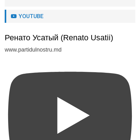
YOUTUBE
Ренато Усатый (Renato Usatii)
www.partidulnostru.md