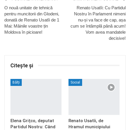
O nouă unitate de tehnică
Renato Usatîi: Cu Partidul
pentru muncitorii din Glodeni,
Nostru în Parlament nimeni
donată de Renato Usatîi de 1
nu-și va face de cap, așa
Mai: Mâinile voastre țin
cum se întâmplă până acum!
Moldova în picioare!
Vom avea mandatele
decisive!
Citește și
Bălți
Social
Elena Grițco, deputat
Renato Usatîi, de
Partidul Nostru: Când
Hramul municipiului