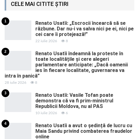
CELE MAI CITITE ȘTIRI
1
Renato Usatîi: „Escrocii încearcă să se
răzbune. Dar nu-i va salva nici pe ei, nici pe
cei care îi protejează!”
22 iulie 2026
8
2
Renato Usatîi îndeamnă la proteste în
toate localitățile și cere alegeri
parlamentare anticipate: „Dacă oamenii
ies în fiecare localitate, guvernarea va
intra în panică”
28 iulie 2026
8
3
Renato Usatîi: Vasile Tofan poate
demonstra că va fi prim-ministrul
Republicii Moldova, nu al PAS
10 iulie 2026
6
4
Renato Usatîi a avut o ședință de lucru cu
Maia Sandu privind combaterea fraudelor
online