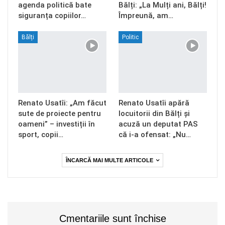
agenda politică bate
Bălți: „La Mulți ani, Bălți!
siguranța copiilor…
Împreună, am…
Bălți
Politic
Renato Usatîi: „Am făcut
Renato Usatîi apără
sute de proiecte pentru
locuitorii din Bălți și
oameni” – investiții în
acuză un deputat PAS
sport, copii…
că i-a ofensat: „Nu…
ÎNCARCĂ MAI MULTE ARTICOLE
Cmentariile sunt închise