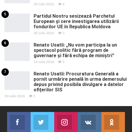
30 iulie 2026
6
5
Partidul Nostru sesizează Parchetul
European și cere investigarea utilizării
fondurilor UE în Republica Moldova
30 iulie 2026
5
6
Renato Usatîi: „Nu vom participa la un
spectacol politic fără program de
guvernare și fără echipa de miniștri”
16 iulie 2026
5
7
Renato Usatîi: Procuratura Generală a
pornit urmărire penală în urma demersului
depus privind posibila divulgare a datelor
ofițerilor SIS
30 iulie 2026
5
Facebook
Twitter
Instagram
VK
ok.r
Abonează-te
Join us on Twitter
Join us on Instagram
Abonează-te
Abon