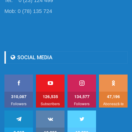
Tel: 0 (23) 124 499
Mob: 0 (78) 135 724
SOCIAL MEDIA
310,087
126,535
134,577
47,196
Followers
Subscribers
Followers
Abonează-te