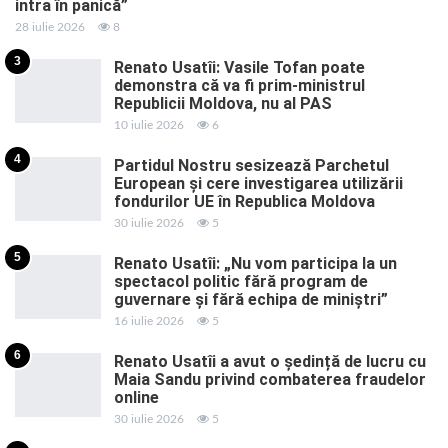
intra în panică”
28 iulie 2026
8
3
Renato Usatîi: Vasile Tofan poate
demonstra că va fi prim-ministrul
Republicii Moldova, nu al PAS
10 iulie 2026
6
4
Partidul Nostru sesizează Parchetul
European și cere investigarea utilizării
fondurilor UE în Republica Moldova
30 iulie 2026
5
5
Renato Usatîi: „Nu vom participa la un
spectacol politic fără program de
guvernare și fără echipa de miniștri”
16 iulie 2026
5
6
Renato Usatîi a avut o ședință de lucru cu
Maia Sandu privind combaterea fraudelor
online
30 iulie 2026
5