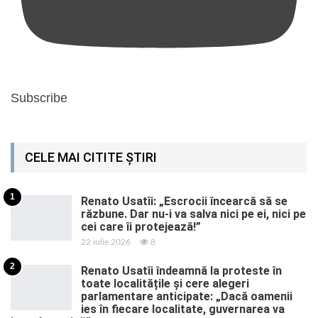
Subscribe
CELE MAI CITITE ȘTIRI
1
Renato Usatîi: „Escrocii încearcă să se
răzbune. Dar nu-i va salva nici pe ei, nici pe
cei care îi protejează!”
22 iulie 2026
8
2
Renato Usatîi îndeamnă la proteste în
toate localitățile și cere alegeri
parlamentare anticipate: „Dacă oamenii
ies în fiecare localitate, guvernarea va