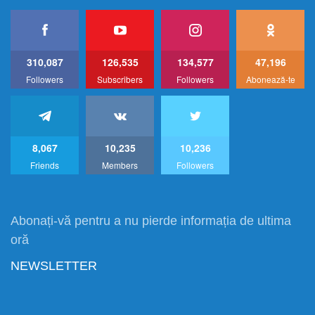
310,087
126,535
134,577
47,196
Followers
Subscribers
Followers
Abonează-te
8,067
10,235
10,236
Friends
Members
Followers
Abonați-vă pentru a nu pierde informația de ultima
oră
NEWSLETTER