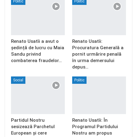
Politic
Politic
Renato Usatîi a avut o
Renato Usatîi:
ședință de lucru cu Maia
Procuratura Generală a
Sandu privind
pornit urmărire penală
combaterea fraudelor…
în urma demersului
depus…
Social
Politic
Partidul Nostru
Renato Usatîi: În
sesizează Parchetul
Programul Partidului
European și cere
Nostru am propus