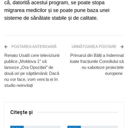
că, datorită acestui program, se poate stopa
migrarea medicilor și se poate pune baza unei
sisteme de sănătate stabile și de calitate.
POSTAREA ANTERIOARĂ
URMĂTOAREA POSTARE
Renato Usatîi cere televiziunii
Primarul din Bălți a îndemnat
publice „Moldova 1” să
toate fracțiunile Consiliului să
lanseze „Ora Opoziției” de
nu saboteze proiectele
două ori pe săptămână: Dacă
europene
nu vor face, vom veni la ei în
studio neinvitați
Citește și