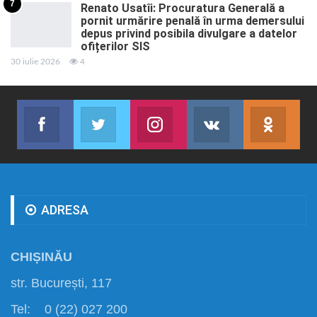
7
Renato Usatîi: Procuratura Generală a
pornit urmărire penală în urma demersului
depus privind posibila divulgare a datelor
ofițerilor SIS
30 iulie 2026
4
Facebook
Twitter
Instagram
VK
ok.r
Abonează-te
Join us on Twitter
Join us on Instagram
Abonează-te
Abon
ADRESA
CHIȘINĂU
str. București, 117
Tel: 0 (22) 027 200