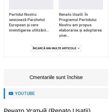
Partidul Nostru
Renato Usatîi: În
sesizează Parchetul
Programul Partidului
European și cere
Nostru am propus
investigarea utilizării…
elaborarea și adoptarea
unei…
ÎNCARCĂ MAI MULTE ARTICOLE
Cmentariile sunt închise
YOUTUBE
Ренато Усатый (Renato Usatii)