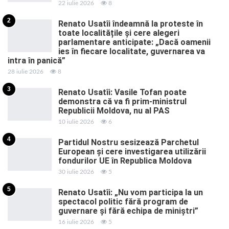
22 iulie 2026
8
2
Renato Usatîi îndeamnă la proteste în
toate localitățile și cere alegeri
parlamentare anticipate: „Dacă oamenii
ies în fiecare localitate, guvernarea va
intra în panică”
28 iulie 2026
8
3
Renato Usatîi: Vasile Tofan poate
demonstra că va fi prim-ministrul
Republicii Moldova, nu al PAS
10 iulie 2026
6
4
Partidul Nostru sesizează Parchetul
European și cere investigarea utilizării
fondurilor UE în Republica Moldova
30 iulie 2026
5
5
Renato Usatîi: „Nu vom participa la un
spectacol politic fără program de
guvernare și fără echipa de miniștri”
16 iulie 2026
5