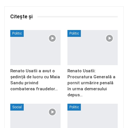
Citește și
Politic
Politic
Renato Usatîi a avut o
Renato Usatîi:
ședință de lucru cu Maia
Procuratura Generală a
Sandu privind
pornit urmărire penală
combaterea fraudelor…
în urma demersului
depus…
Social
Politic