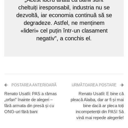
cheltuiți iresponsabil, industria nu se
dezvoltă, iar economia continuă să se
degradeze. Astfel, ne menținem
«lideri» cel puțin într-un clasament
negativ”, a conchis el.
POSTAREA ANTERIOARĂ
URMĂTOAREA POSTARE
Renato Usatîi: PAS a rămas
Renato Usatîi: E bine că
„orfan” înainte de alegeri –
pleacă Alaiba, dar ar fi și mai
fără armata din presă și cu
bine dacă ar pleca toți
ONG-uri fără bani
incompetenții din PAS! Să
vină mai repede alegerile!