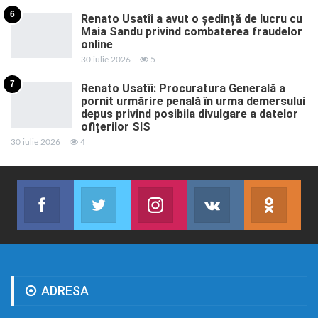
6
Renato Usatîi a avut o ședință de lucru cu
Maia Sandu privind combaterea fraudelor
online
30 iulie 2026
5
7
Renato Usatîi: Procuratura Generală a
pornit urmărire penală în urma demersului
depus privind posibila divulgare a datelor
ofițerilor SIS
30 iulie 2026
4
Facebook
Twitter
Instagram
VK
ok.r
Abonează-te
Join us on Twitter
Join us on Instagram
Abonează-te
Abon
ADRESA