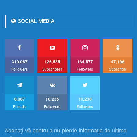
SOCIAL MEDIA
310,087
126,535
134,577
47,196
Followers
Subscribers
Followers
Subscribe
8,067
10,235
10,236
Friends
Followers
Followers
Abonați-vă pentru a nu pierde informația de ultima