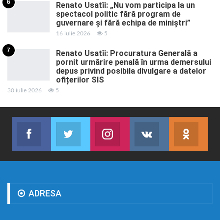
6
Renato Usatîi: „Nu vom participa la un
spectacol politic fără program de
guvernare și fără echipa de miniștri”
16 iulie 2026
5
7
Renato Usatîi: Procuratura Generală a
pornit urmărire penală în urma demersului
depus privind posibila divulgare a datelor
ofițerilor SIS
30 iulie 2026
5
Facebook
Twitter
Instagram
VK
ok.r
Abonează-te
Join us on Twitter
Join us on Instagram
Abonează-te
Abon
ADRESA