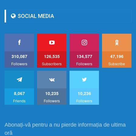
SOCIAL MEDIA
310,087
126,535
134,577
47,196
Followers
Subscribers
Followers
Subscribe
8,067
10,235
10,236
Friends
Followers
Followers
Abonați-vă pentru a nu pierde informația de ultima
oră