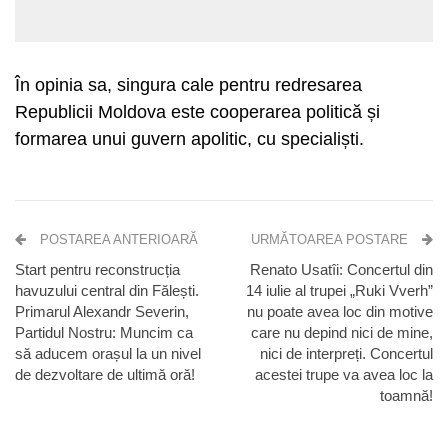
În opinia sa, singura cale pentru redresarea
Republicii Moldova este cooperarea politică și
formarea unui guvern apolitic, cu specialiști.
POSTAREA ANTERIOARĂ
URMĂTOAREA POSTARE
Start pentru reconstrucția
Renato Usatîi: Concertul din
havuzului central din Fălești.
14 iulie al trupei „Ruki Vverh”
Primarul Alexandr Severin,
nu poate avea loc din motive
Partidul Nostru: Muncim ca
care nu depind nici de mine,
să aducem orașul la un nivel
nici de interpreți. Concertul
de dezvoltare de ultimă oră!
acestei trupe va avea loc la
toamnă!