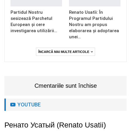
Partidul Nostru
Renato Usatîi: În
sesizează Parchetul
Programul Partidului
European și cere
Nostru am propus
investigarea utilizării…
elaborarea și adoptarea
unei…
ÎNCARCĂ MAI MULTE ARTICOLE
Cmentariile sunt închise
YOUTUBE
Ренато Усатый (Renato Usatii)