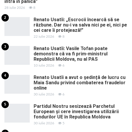
intra în panică”
28 iulie 2026
8
2
Renato Usatîi: „Escrocii încearcă să se
răzbune. Dar nu-i va salva nici pe ei, nici pe
cei care îi protejează!”
22 iulie 2026
8
3
Renato Usatîi: Vasile Tofan poate
demonstra că va fi prim-ministrul
Republicii Moldova, nu al PAS
10 iulie 2026
6
4
Renato Usatîi a avut o ședință de lucru cu
Maia Sandu privind combaterea fraudelor
online
30 iulie 2026
6
5
Partidul Nostru sesizează Parchetul
European și cere investigarea utilizării
fondurilor UE în Republica Moldova
30 iulie 2026
5