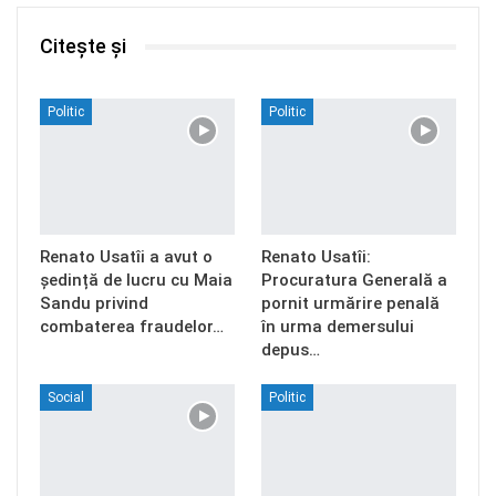
Citește și
Politic
Politic
Renato Usatîi a avut o
Renato Usatîi:
ședință de lucru cu Maia
Procuratura Generală a
Sandu privind
pornit urmărire penală
combaterea fraudelor…
în urma demersului
depus…
Social
Politic