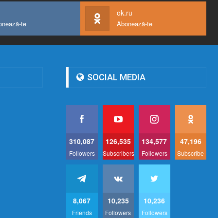
ok.ru
onează-te
Abonează-te
SOCIAL MEDIA
310,087
126,535
134,577
47,196
Followers
Subscribers
Followers
Subscribe
8,067
10,235
10,236
Friends
Followers
Followers