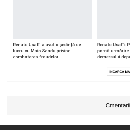
Renato Usatîi a avut o ședință de
Renato Usatîi: 
lucru cu Maia Sandu privind
pornit urmărire
combaterea fraudelor…
demersului dep
ÎNCARCĂ MA
Cmentarii