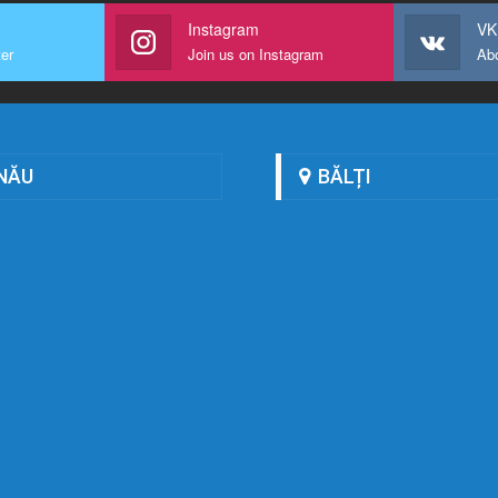
Instagram
VK
ter
Join us on Instagram
Ab
NĂU
BĂLȚI