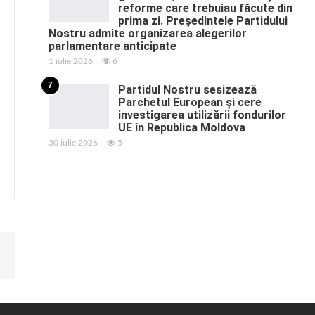
reforme care trebuiau făcute din
prima zi. Președintele Partidului
Nostru admite organizarea alegerilor
parlamentare anticipate
1 iulie 2026
6
7
Partidul Nostru sesizează
Parchetul European și cere
investigarea utilizării fondurilor
UE în Republica Moldova
30 iulie 2026
5