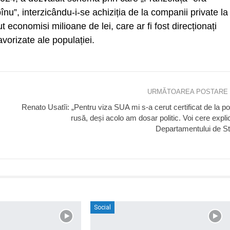
nu”, interzicându-i-se achiziția de la companii private la
t economisi milioane de lei, care ar fi fost direcționați
vorizate ale populației.
URMĂTOAREA POSTARE
Renato Usatîi: „Pentru viza SUA mi s-a cerut certificat de la pol
rusă, deși acolo am dosar politic. Voi cere explic
Departamentului de St
Social