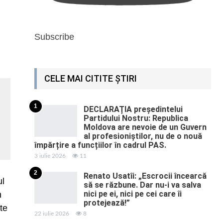
Subscribe
CELE MAI CITITE ȘTIRI
1
DECLARAȚIA președintelui
Partidului Nostru: Republica
Moldova are nevoie de un Guvern
al profesioniștilor, nu de o nouă
împărțire a funcțiilor în cadrul PAS.
3 iulie 2026
11
2
Renato Usatîi: „Escrocii încearcă
ul
să se răzbune. Dar nu-i va salva
nici pe ei, nici pe cei care îi
n
protejează!”
te
22 iulie 2026
8