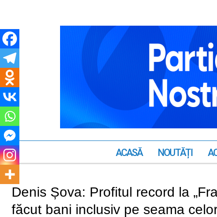
ACASĂ
NOUTĂȚI
AC
Denis Șova: Profitul record la „
făcut bani inclusiv pe seama celo