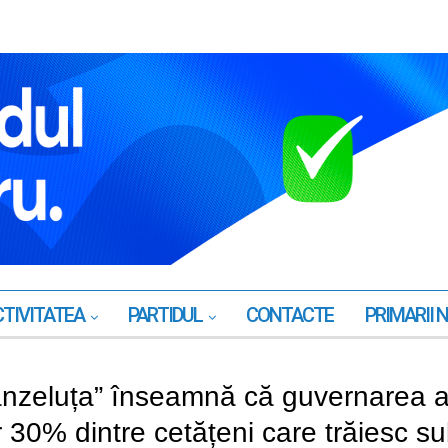
TIVITATEA
PARTIDUL
CONTACTE
PRIMARII 
Franzeluța” înseamnă că guvernarea 
r 30% dintre cetățeni care trăiesc s