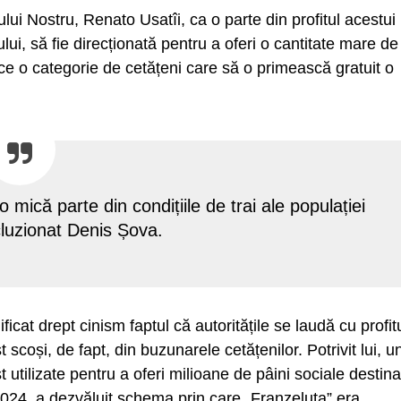
lui Nostru, Renato Usatîi, ca o parte din profitul acestui
lui, să fie direcționată pentru a oferi o cantitate mare de
uce o categorie de cetățeni care să o primească gratuit o
 mică parte din condițiile de trai ale populației
cluzionat Denis Șova.
ificat drept cinism faptul că autoritățile se laudă cu profit
 scoși, de fapt, din buzunarele cetățenilor. Potrivit lui, u
t utilizate pentru a oferi milioane de pâini sociale destina
2024, a dezvăluit schema prin care „Franzeluța” era