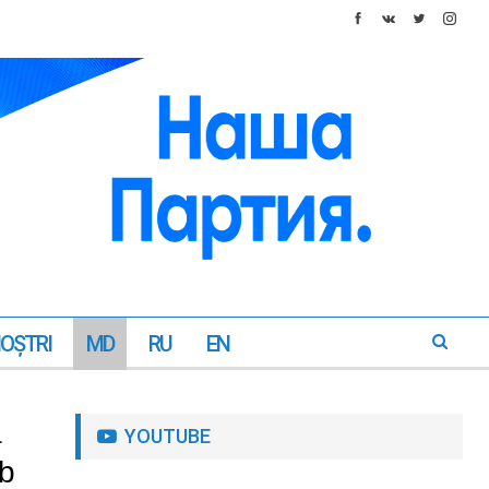
NOŞTRI
MD
RU
EN
a
YOUTUBE
ub