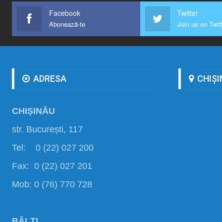
Facebook
Twitter
Abonează-te
Join us on Twit
ADRESA
CHIȘI
CHIȘINĂU
str. București, 117
Tel: 0 (22) 027 200
Fax: 0 (22) 027 201
Mob: 0 (76) 770 728
BĂLȚI