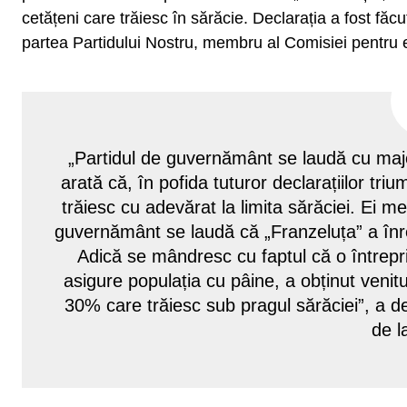
cetățeni care trăiesc în sărăcie. Declarația a fost fă
partea Partidului Nostru, membru al Comisiei pentru
„Partidul de guvernământ se laudă cu majora
arată că, în pofida tuturor declarațiilor triu
trăiesc cu adevărat la limita sărăciei. Ei me
guvernământ se laudă că „Franzeluța” a înreg
Adică se mândresc cu faptul că o întrepri
asigure populația cu pâine, a obținut venit
30% care trăiesc sub pragul sărăciei”, a d
de 