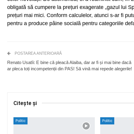
obligată să cumpere la prețuri exagerate „gazul lui Spî
prețuri mai mici. Conform calculelor, atunci s-ar fi putu
pentru a produce pâine socială pentru categoriile defa
POSTAREA ANTERIOARĂ
Renato Usatîi: E bine că pleacă Alaiba, dar ar fi și mai bine dacă
ar pleca toți incompetenții din PAS! Să vină mai repede alegerile!
Citește și
Politic
Politic