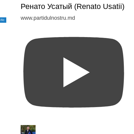
Ренато Усатый (Renato Usatii)
www.partidulnostru.md
itic