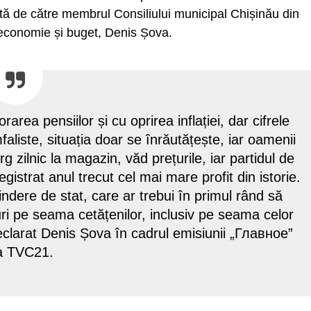
cută de către membrul Consiliului municipal Chișinău din
 economie și buget, Denis Șova.
rea pensiilor și cu oprirea inflației, dar cifrele
mfaliste, situația doar se înrăutățește, iar oamenii
rg zilnic la magazin, văd prețurile, iar partidul de
istrat anul trecut cel mai mare profit din istorie.
ndere de stat, care ar trebui în primul rând să
uri pe seama cetățenilor, inclusiv pe seama celor
eclarat Denis Șova în cadrul emisiunii „Главное”
la TVC21.