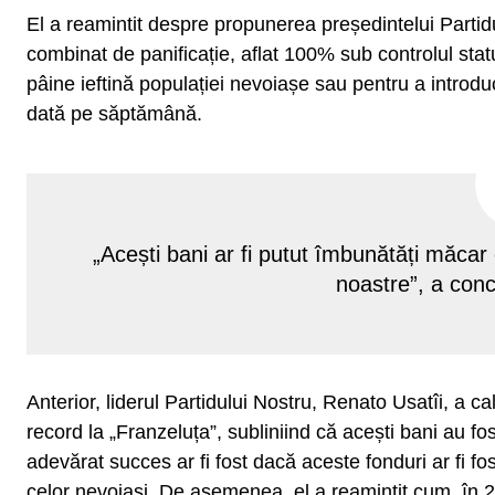
El a reamintit despre propunerea președintelui Partidu
combinat de panificație, aflat 100% sub controlul statu
pâine ieftină populației nevoiașe sau pentru a introd
dată pe săptămână.
„Acești bani ar fi putut îmbunătăți măcar o
noastre”, a con
Anterior, liderul Partidului Nostru, Renato Usatîi, a cal
record la „Franzeluța”, subliniind că acești bani au fost
adevărat succes ar fi fost dacă aceste fonduri ar fi fos
celor nevoiași. De asemenea, el a reamintit cum, în 