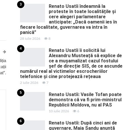
3
Renato Usatîi îndeamnă la
proteste în toate localitățile și
cere alegeri parlamentare
anticipate: „Dacă oamenii ies în
fiecare localitate, guvernarea va intra în
panică”
28 iulie 2026
8
4
Renato Usatîi îi solicită lui
Alexandru Musteață să explice de
iția
ce a mușamalizat cazul fostului
șef de direcție SIS, de ce ascunde
ații
numărul real al victimelor escrocheriilor
at”.
telefonice și cine protejează rețeaua
2 iulie 2026
7
5
Renato Usatîi: Vasile Tofan poate
demonstra că va fi prim-ministrul
Republicii Moldova, nu al PAS
10 iulie 2026
6
6
Renato Usatîi: După cinci ani de
guvernare, Maia Sandu anunță