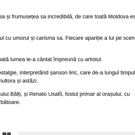
ia și frumusețea sa incredibilă, de care toată Moldova e
cul cu umorul și carisma sa. Fiecare apariție a lui pe sce
toată lumea le-a cântat împreună cu artistul.
talgie, interpretând șanson liric, care de-a lungul timpul
ultora și astăzi.
i Bălți, și Renato Usatîi, fostul primar al orașului, cu
rbătoare.