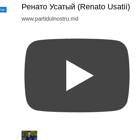
Ренато Усатый (Renato Usatii)
лць
www.partidulnostru.md