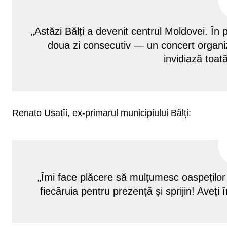
„Astăzi Bălți a devenit centrul Moldovei. În
doua zi consecutiv — un concert organiz
invidiază toată
Renato Usatîi, ex-primarul municipiului Bălți:
„Îmi face plăcere să mulțumesc oaspeților
fiecăruia pentru prezență și sprijin! Aveți