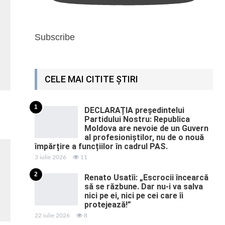
Subscribe
CELE MAI CITITE ȘTIRI
1
DECLARAȚIA președintelui
Partidului Nostru: Republica
Moldova are nevoie de un Guvern
al profesioniștilor, nu de o nouă
împărțire a funcțiilor în cadrul PAS.
3 iulie 2026
11
2
Renato Usatîi: „Escrocii încearcă
să se răzbune. Dar nu-i va salva
nici pe ei, nici pe cei care îi
protejează!”
22 iulie 2026
8