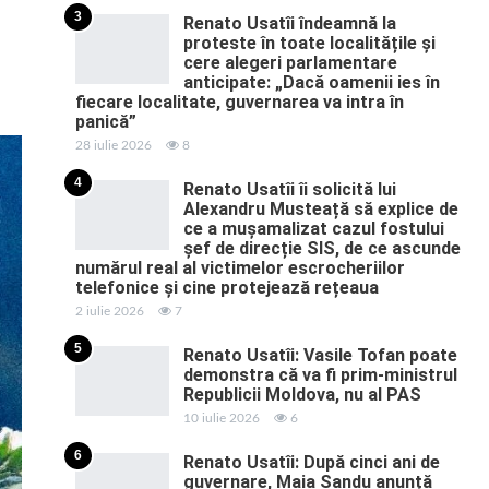
3
Renato Usatîi îndeamnă la
proteste în toate localitățile și
cere alegeri parlamentare
anticipate: „Dacă oamenii ies în
fiecare localitate, guvernarea va intra în
panică”
28 iulie 2026
8
4
Renato Usatîi îi solicită lui
Alexandru Musteață să explice de
ce a mușamalizat cazul fostului
șef de direcție SIS, de ce ascunde
numărul real al victimelor escrocheriilor
telefonice și cine protejează rețeaua
2 iulie 2026
7
5
Renato Usatîi: Vasile Tofan poate
demonstra că va fi prim-ministrul
Republicii Moldova, nu al PAS
10 iulie 2026
6
6
Renato Usatîi: După cinci ani de
guvernare, Maia Sandu anunță