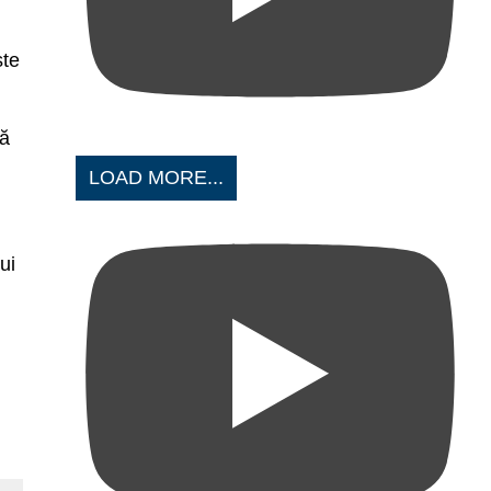
ste
nă
LOAD MORE...
ui