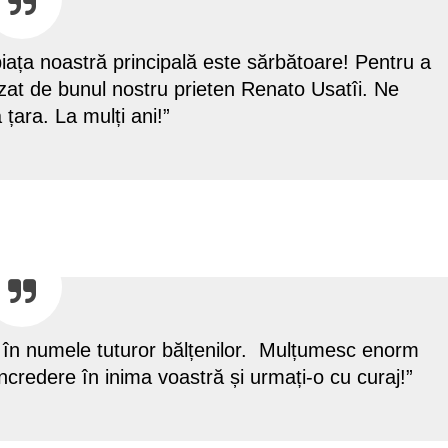
 piața noastră principală este sărbătoare! Pentru a
at de bunul nostru prieten Renato Usatîi. Ne
 țara. La mulți ani!”
 în numele tuturor bălțenilor. Mulțumesc enorm
 încredere în inima voastră și urmați-o cu curaj!”