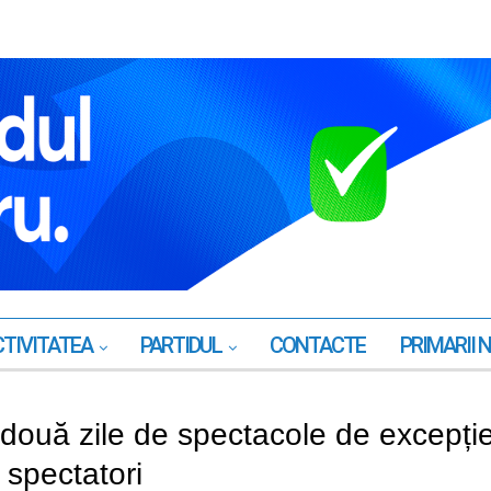
TIVITATEA
PARTIDUL
CONTACTE
PRIMARII 
”: două zile de spectacole de excepți
e spectatori