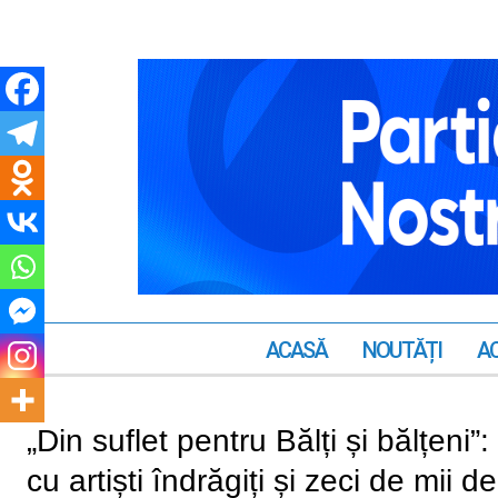
ACASĂ
NOUTĂȚI
AC
„Din suflet pentru Bălți și bălțeni
cu artiști îndrăgiți și zeci de mii d