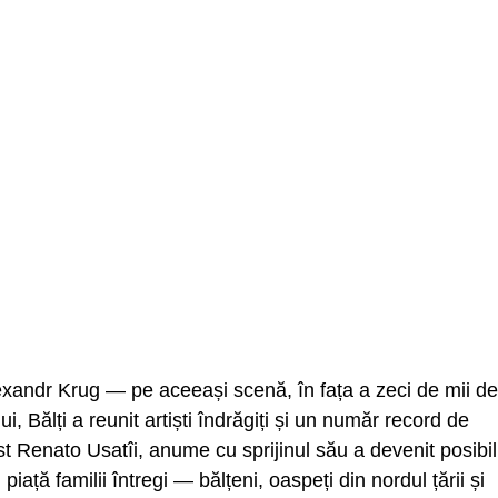
xandr Krug — pe aceeași scenă, în fața a zeci de mii de
i, Bălți a reunit artiști îndrăgiți și un număr record de
st Renato Usatîi, anume cu sprijinul său a devenit posibil
ață familii întregi — bălțeni, oaspeți din nordul țării și