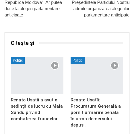
Republica Moldova”. Ar putea
Președintele Partidului Nostru
duce la alegeri parlamentare
admite organizarea alegerilor
anticipate
parlamentare anticipate
Citește și
Politic
Politic
Renato Usatîi a avut o
Renato Usatîi:
ședință de lucru cu Maia
Procuratura Generală a
Sandu privind
pornit urmărire penală
combaterea fraudelor…
în urma demersului
depus…