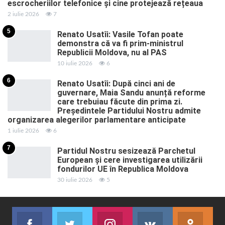
escrocheriilor telefonice și cine protejează rețeaua
2 iulie 2026
7
5
Renato Usatîi: Vasile Tofan poate
demonstra că va fi prim-ministrul
Republicii Moldova, nu al PAS
10 iulie 2026
6
6
Renato Usatîi: După cinci ani de
guvernare, Maia Sandu anunță reforme
care trebuiau făcute din prima zi.
Președintele Partidului Nostru admite
organizarea alegerilor parlamentare anticipate
1 iulie 2026
6
7
Partidul Nostru sesizează Parchetul
European și cere investigarea utilizării
fondurilor UE în Republica Moldova
30 iulie 2026
5
Facebook
Twitter
Instagram
VK
ok.r