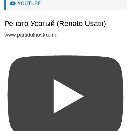
YOUTUBE
Ренато Усатый (Renato Usatii)
www.partidulnostru.md