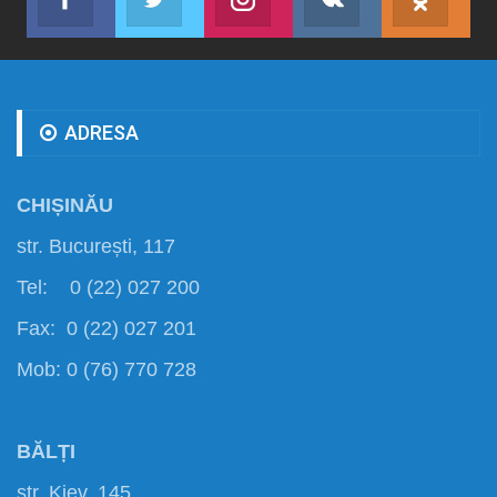
Abonează-te
Join us on Twitter
Join us on Instagram
Abonează-te
Abon
ADRESA
CHIȘINĂU
str. București, 117
Tel: 0 (22) 027 200
Fax: 0 (22) 027 201
Mob: 0 (76) 770 728
BĂLȚI
str. Kiev, 145