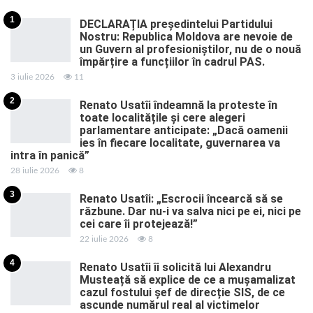
1
DECLARAȚIA președintelui Partidului
Nostru: Republica Moldova are nevoie de
un Guvern al profesioniștilor, nu de o nouă
împărțire a funcțiilor în cadrul PAS.
3 iulie 2026
11
2
Renato Usatîi îndeamnă la proteste în
toate localitățile și cere alegeri
parlamentare anticipate: „Dacă oamenii
ies în fiecare localitate, guvernarea va
intra în panică”
28 iulie 2026
8
3
Renato Usatîi: „Escrocii încearcă să se
răzbune. Dar nu-i va salva nici pe ei, nici pe
cei care îi protejează!”
22 iulie 2026
8
4
Renato Usatîi îi solicită lui Alexandru
Musteață să explice de ce a mușamalizat
cazul fostului șef de direcție SIS, de ce
ascunde numărul real al victimelor