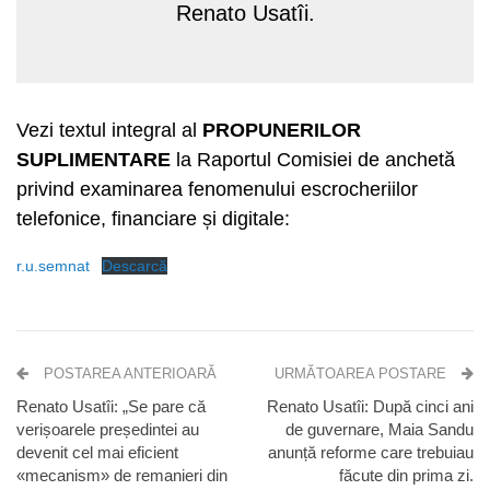
Renato Usatîi.
Vezi textul integral al
PROPUNERILOR
SUPLIMENTARE
la Raportul Comisiei de anchetă
privind examinarea fenomenului escrocheriilor
telefonice, financiare și digitale:
r.u.semnat
Descarcă
POSTAREA ANTERIOARĂ
URMĂTOAREA POSTARE
Renato Usatîi: „Se pare că
Renato Usatîi: După cinci ani
verișoarele președintei au
de guvernare, Maia Sandu
devenit cel mai eficient
anunță reforme care trebuiau
«mecanism» de remanieri din
făcute din prima zi.