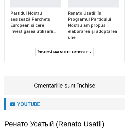
Partidul Nostru
Renato Usatîi: În
sesizează Parchetul
Programul Partidului
European și cere
Nostru am propus
investigarea utilizării…
elaborarea și adoptarea
unei…
ÎNCARCĂ MAI MULTE ARTICOLE
Cmentariile sunt închise
YOUTUBE
Ренато Усатый (Renato Usatii)