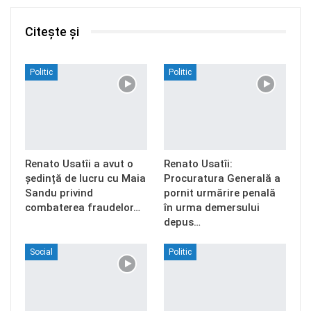
Citește și
Politic
Politic
Renato Usatîi a avut o
Renato Usatîi:
ședință de lucru cu Maia
Procuratura Generală a
Sandu privind
pornit urmărire penală
combaterea fraudelor…
în urma demersului
depus…
Social
Politic