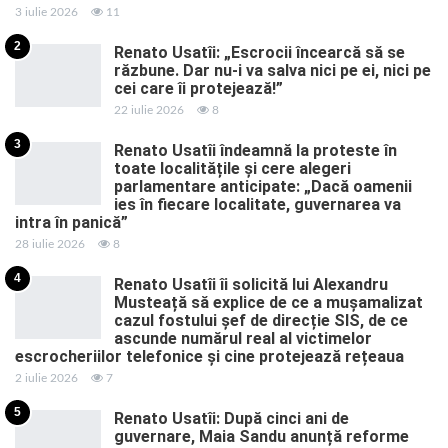
3 iulie 2026
11
2
Renato Usatîi: „Escrocii încearcă să se
răzbune. Dar nu-i va salva nici pe ei, nici pe
cei care îi protejează!”
22 iulie 2026
8
3
Renato Usatîi îndeamnă la proteste în
toate localitățile și cere alegeri
parlamentare anticipate: „Dacă oamenii
ies în fiecare localitate, guvernarea va
intra în panică”
28 iulie 2026
8
4
Renato Usatîi îi solicită lui Alexandru
Musteață să explice de ce a mușamalizat
cazul fostului șef de direcție SIS, de ce
ascunde numărul real al victimelor
escrocheriilor telefonice și cine protejează rețeaua
2 iulie 2026
7
5
Renato Usatîi: După cinci ani de
guvernare, Maia Sandu anunță reforme