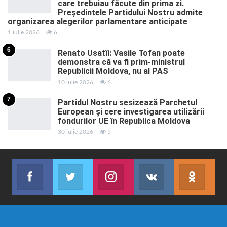
care trebuiau făcute din prima zi.
Președintele Partidului Nostru admite
organizarea alegerilor parlamentare anticipate
1 iulie 2026
6
6
Renato Usatîi: Vasile Tofan poate
demonstra că va fi prim-ministrul
Republicii Moldova, nu al PAS
10 iulie 2026
6
7
Partidul Nostru sesizează Parchetul
European și cere investigarea utilizării
fondurilor UE în Republica Moldova
30 iulie 2026
5
Facebook
Twitter
Instagram
VK
ok.r
Abonează-te
Join us on Twitter
Join us on Instagram
Abonează-te
Abon