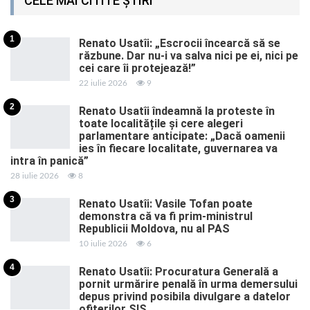
CELE MAI CITITE ȘTIRI
1
Renato Usatîi: „Escrocii încearcă să se
răzbune. Dar nu-i va salva nici pe ei, nici pe
cei care îi protejează!”
22 iulie 2026
9
2
Renato Usatîi îndeamnă la proteste în
toate localitățile și cere alegeri
parlamentare anticipate: „Dacă oamenii
ies în fiecare localitate, guvernarea va
intra în panică”
28 iulie 2026
8
3
Renato Usatîi: Vasile Tofan poate
demonstra că va fi prim-ministrul
Republicii Moldova, nu al PAS
10 iulie 2026
6
4
Renato Usatîi: Procuratura Generală a
pornit urmărire penală în urma demersului
depus privind posibila divulgare a datelor
ofițerilor SIS