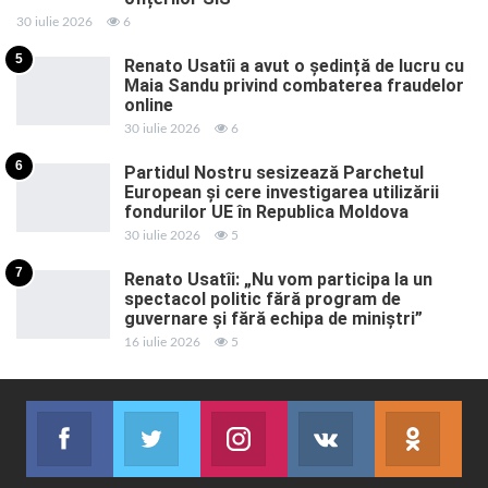
30 iulie 2026
6
5
Renato Usatîi a avut o ședință de lucru cu
Maia Sandu privind combaterea fraudelor
online
30 iulie 2026
6
6
Partidul Nostru sesizează Parchetul
European și cere investigarea utilizării
fondurilor UE în Republica Moldova
30 iulie 2026
5
7
Renato Usatîi: „Nu vom participa la un
spectacol politic fără program de
guvernare și fără echipa de miniștri”
16 iulie 2026
5
Facebook
Twitter
Instagram
VK
ok.r
Abonează-te
Join us on Twitter
Join us on Instagram
Abonează-te
Abon