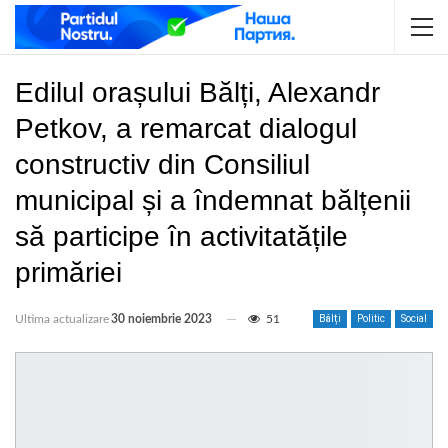
Edilul orașului Bălți, Alexandr
Petkov, a remarcat dialogul
constructiv din Consiliul
municipal și a îndemnat bălțenii
să participe în activitatățile
primăriei
Ultima actualizare
30 noiembrie 2023
51
Bălți
Politic
Social