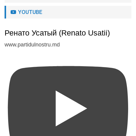
YOUTUBE
Ренато Усатый (Renato Usatii)
www.partidulnostru.md