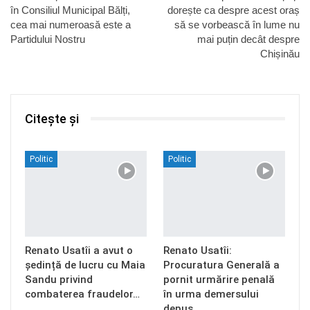
în Consiliul Municipal Bălți,
dorește ca despre acest oraș
cea mai numeroasă este a
să se vorbească în lume nu
Partidului Nostru
mai puțin decât despre
Chișinău
Citește și
Politic
Politic
Renato Usatîi a avut o
Renato Usatîi:
ședință de lucru cu Maia
Procuratura Generală a
Sandu privind
pornit urmărire penală
combaterea fraudelor…
în urma demersului
depus…