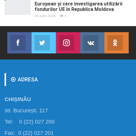
European și cere investigarea utilizării
fondurilor UE în Republica Moldova
30 iulie 2026
5
Facebook
Twitter
Instagram
VK
ok.r
Abonează-te
Join us on Twitter
Join us on Instagram
Abonează-te
Abon
ADRESA
CHIȘINĂU
str. București, 117
Tel: 0 (22) 027 200
Fax: 0 (22) 027 201