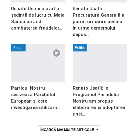
Renato Usatîi a avut o
Renato Usatîi:
ședință de lucru cu Maia
Procuratura Generală a
Sandu privind
pornit urmărire penală
combaterea fraudelor…
în urma demersului
depus…
Social
Politic
Partidul Nostru
Renato Usatîi: În
sesizează Parchetul
Programul Partidului
European și cere
Nostru am propus
investigarea utilizării…
elaborarea și adoptarea
unei…
ÎNCARCĂ MAI MULTE ARTICOLE