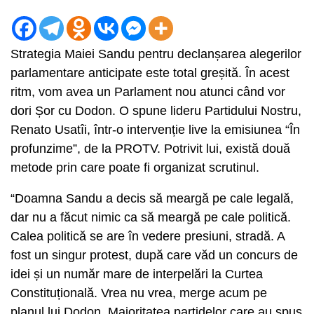
Strategia Maiei Sandu pentru declanșarea alegerilor
parlamentare anticipate este total greșită. În acest
ritm, vom avea un Parlament nou atunci când vor
dori Șor cu Dodon. O spune lideru Partidului Nostru,
Renato Usatîi, într-o intervenție live la emisiunea “În
profunzime”, de la PROTV. Potrivit lui, există două
metode prin care poate fi organizat scrutinul.
“Doamna Sandu a decis să meargă pe cale legală,
dar nu a făcut nimic ca să meargă pe cale politică.
Calea politică se are în vedere presiuni, stradă. A
fost un singur protest, după care văd un concurs de
idei și un număr mare de interpelări la Curtea
Constituțională. Vrea nu vrea, merge acum pe
planul lui Dodon. Majoritatea partidelor care au spus