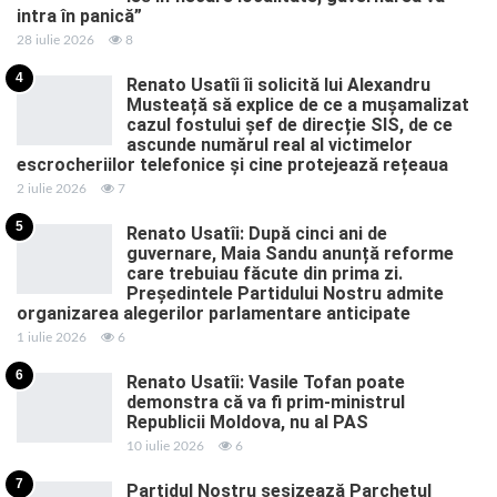
intra în panică”
28 iulie 2026
8
4
Renato Usatîi îi solicită lui Alexandru
Musteață să explice de ce a mușamalizat
cazul fostului șef de direcție SIS, de ce
ascunde numărul real al victimelor
escrocheriilor telefonice și cine protejează rețeaua
2 iulie 2026
7
5
Renato Usatîi: După cinci ani de
guvernare, Maia Sandu anunță reforme
care trebuiau făcute din prima zi.
Președintele Partidului Nostru admite
organizarea alegerilor parlamentare anticipate
1 iulie 2026
6
6
Renato Usatîi: Vasile Tofan poate
demonstra că va fi prim-ministrul
Republicii Moldova, nu al PAS
10 iulie 2026
6
7
Partidul Nostru sesizează Parchetul