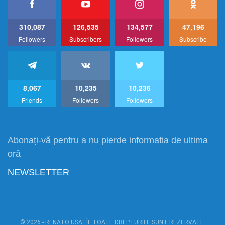
310,087
126,535
134,577
47,196
Followers
Subscribers
Followers
Subscribe
8,067
10,235
10,236
Friends
Followers
Followers
Abonați-vă pentru a nu pierde informația de ultima
oră
NEWSLETTER
© 2026 - RENATO USATÎI. TOATE DREPTURILE SUNT REZERVATE.