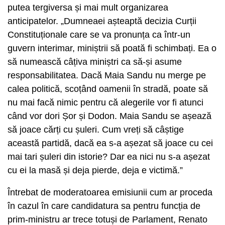
putea tergiversa și mai mult organizarea
anticipatelor. „Dumneaei așteaptă decizia Curții
Constituționale care se va pronunța ca într-un
guvern interimar, miniștrii să poată fi schimbați. Ea o
să numească câțiva miniștri ca să-și asume
responsabilitatea. Dacă Maia Sandu nu merge pe
calea politică, scoțând oamenii în stradă, poate să
nu mai facă nimic pentru că alegerile vor fi atunci
când vor dori Șor și Dodon. Maia Sandu se așează
să joace cărți cu șuleri. Cum vreți să câștige
această partidă, dacă ea s-a așezat să joace cu cei
mai tari șuleri din istorie? Dar ea nici nu s-a așezat
cu ei la masă și deja pierde, deja e victimă.”
Întrebat de moderatoarea emisiunii cum ar proceda
în cazul în care candidatura sa pentru funcția de
prim-ministru ar trece totuși de Parlament, Renato