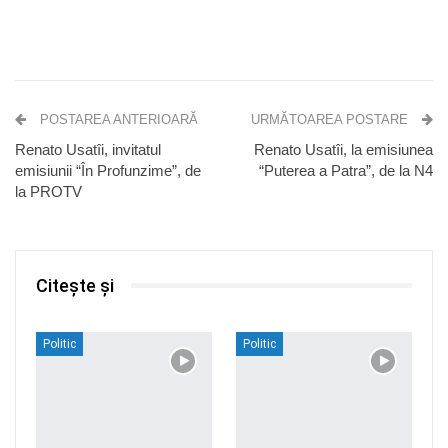
POSTAREA ANTERIOARĂ
URMĂTOAREA POSTARE
Renato Usatîi, invitatul
Renato Usatîi, la emisiunea
emisiunii “În Profunzime”, de
“Puterea a Patra”, de la N4
la PROTV
Citește și
Politic
Politic