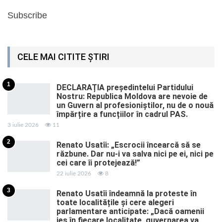
Subscribe
CELE MAI CITITE ȘTIRI
1
DECLARAȚIA președintelui Partidului
Nostru: Republica Moldova are nevoie de
un Guvern al profesioniștilor, nu de o nouă
împărțire a funcțiilor în cadrul PAS.
3 iulie 2026
11
2
Renato Usatîi: „Escrocii încearcă să se
răzbune. Dar nu-i va salva nici pe ei, nici pe
cei care îi protejează!”
22 iulie 2026
8
3
Renato Usatîi îndeamnă la proteste în
toate localitățile și cere alegeri
parlamentare anticipate: „Dacă oamenii
ies în fiecare localitate, guvernarea va