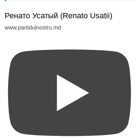
Ренато Усатый (Renato Usatii)
www.partidulnostru.md