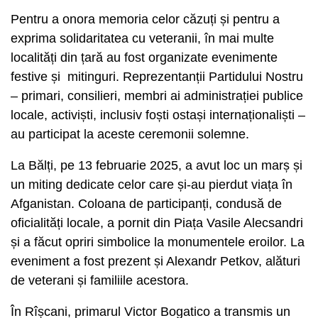
Pentru a onora memoria celor căzuți și pentru a
exprima solidaritatea cu veteranii, în mai multe
localități din țară au fost organizate evenimente
festive și mitinguri. Reprezentanții Partidului Nostru
– primari, consilieri, membri ai administrației publice
locale, activiști, inclusiv foști ostași internaționaliști –
au participat la aceste ceremonii solemne.
La Bălți, pe 13 februarie 2025, a avut loc un marș și
un miting dedicate celor care și-au pierdut viața în
Afganistan. Coloana de participanți, condusă de
oficialități locale, a pornit din Piața Vasile Alecsandri
și a făcut opriri simbolice la monumentele eroilor. La
eveniment a fost prezent și Alexandr Petkov, alături
de veterani și familiile acestora.
În Rîșcani, primarul Victor Bogatico a transmis un