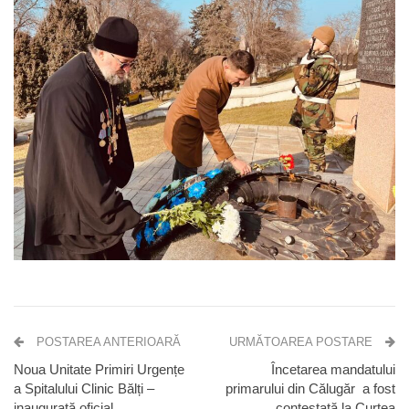
POSTAREA ANTERIOARĂ
URMĂTOAREA POSTARE
Noua Unitate Primiri Urgențe
Încetarea mandatului
a Spitalului Clinic Bălți –
primarului din Călugăr a fost
inaugurată oficial
contestată la Curtea