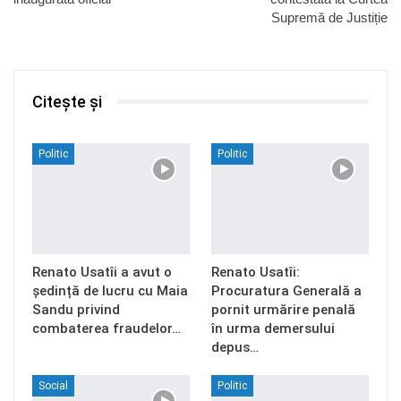
Supremă de Justiție
Citește și
Politic
Politic
Renato Usatîi a avut o
Renato Usatîi:
ședință de lucru cu Maia
Procuratura Generală a
Sandu privind
pornit urmărire penală
combaterea fraudelor…
în urma demersului
depus…
Social
Politic