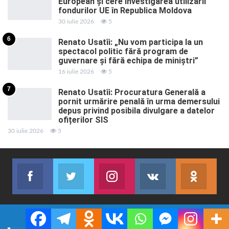
European și cere investigarea utilizării
fondurilor UE în Republica Moldova
30 iulie 2026
5
6
Renato Usatîi: „Nu vom participa la un
spectacol politic fără program de
guvernare și fără echipa de miniștri”
16 iulie 2026
5
7
Renato Usatîi: Procuratura Generală a
pornit urmărire penală în urma demersului
depus privind posibila divulgare a datelor
ofițerilor SIS
30 iulie 2026
5
Facebook
Twitter
Instagram
VK
ok.r
Abonează-te
Join us on Twitter
Join us on Instagram
Abonează-te
Abon