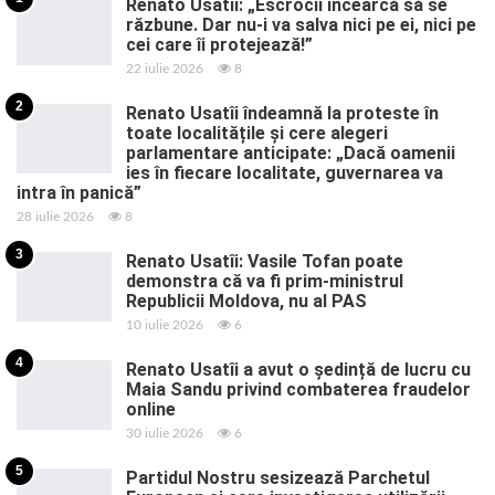
Renato Usatîi: „Escrocii încearcă să se
răzbune. Dar nu-i va salva nici pe ei, nici pe
cei care îi protejează!”
22 iulie 2026
8
2
Renato Usatîi îndeamnă la proteste în
toate localitățile și cere alegeri
parlamentare anticipate: „Dacă oamenii
ies în fiecare localitate, guvernarea va
intra în panică”
28 iulie 2026
8
3
Renato Usatîi: Vasile Tofan poate
demonstra că va fi prim-ministrul
Republicii Moldova, nu al PAS
10 iulie 2026
6
4
Renato Usatîi a avut o ședință de lucru cu
Maia Sandu privind combaterea fraudelor
online
30 iulie 2026
6
5
Partidul Nostru sesizează Parchetul