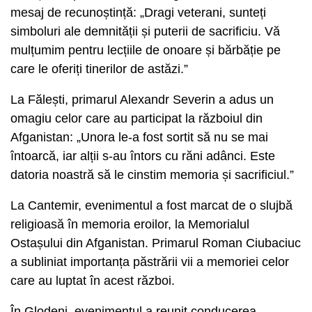
mesaj de recunoștință: „Dragi veterani, sunteți
simboluri ale demnității și puterii de sacrificiu. Vă
mulțumim pentru lecțiile de onoare și bărbăție pe
care le oferiți tinerilor de astăzi.”
La Fălești, primarul Alexandr Severin a adus un
omagiu celor care au participat la războiul din
Afganistan: „Unora le-a fost sortit să nu se mai
întoarcă, iar alții s-au întors cu răni adânci. Este
datoria noastră să le cinstim memoria și sacrificiul.”
La Cantemir, evenimentul a fost marcat de o slujbă
religioasă în memoria eroilor, la Memorialul
Ostașului din Afganistan. Primarul Roman Ciubaciuc
a subliniat importanța păstrării vii a memoriei celor
care au luptat în acest război.
În Glodeni, evenimentul a reunit conducerea