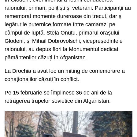
raionului, primari, polițiști și veterani. Participanții au
rememorat momente dureroase din trecut, dar și
legăturile puternice formate între camarazi pe
câmpul de luptă. Stela Onuțu, primarul orașului
Glodeni, și Mihail Dobrovolschi, vicepreședintele
raionului, au depus flori la Monumentul dedicat
pământenilor căzuți în Afganistan.
La Drochia a avut loc un miting de comemorare a
conaționalilor căzuți în conflict.
Pe 15 februarie se împlinesc 36 de ani de la
retragerea trupelor sovietice din Afganistan.