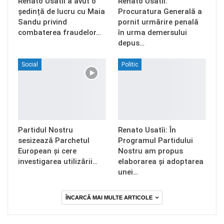
Renato Usatîi a avut o
Renato Usatîi:
ședință de lucru cu Maia
Procuratura Generală a
Sandu privind
pornit urmărire penală
combaterea fraudelor…
în urma demersului
depus…
Social
Politic
Partidul Nostru
Renato Usatîi: În
sesizează Parchetul
Programul Partidului
European și cere
Nostru am propus
investigarea utilizării…
elaborarea și adoptarea
unei…
ÎNCARCĂ MAI MULTE ARTICOLE