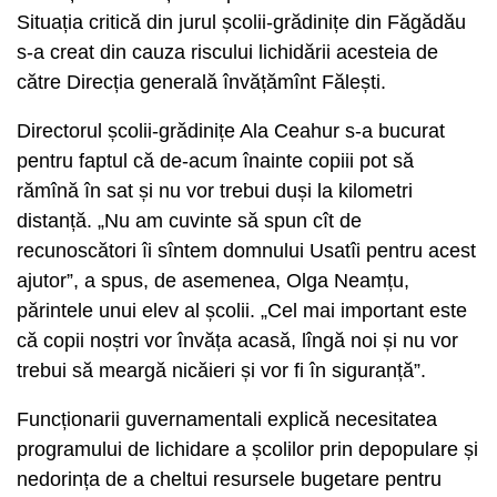
Situația critică din jurul școlii-grădinițe din Făgădău
s-a creat din cauza riscului lichidării acesteia de
către Direcția generală învățămînt Fălești.
Directorul școlii-grădinițe Ala Ceahur s-a bucurat
pentru faptul că de-acum înainte copiii pot să
rămînă în sat și nu vor trebui duși la kilometri
distanță. „Nu am cuvinte să spun cît de
recunoscători îi sîntem domnului Usatîi pentru acest
ajutor”, a spus, de asemenea, Olga Neamțu,
părintele unui elev al școlii. „Cel mai important este
că copii noștri vor învăța acasă, lîngă noi și nu vor
trebui să meargă nicăieri și vor fi în siguranță”.
Funcționarii guvernamentali explică necesitatea
programului de lichidare a școlilor prin depopulare și
nedorința de a cheltui resursele bugetare pentru