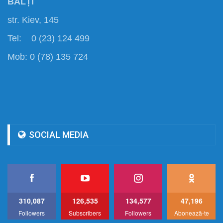
BĂLȚI
str. Kiev, 145
Tel: 0 (23) 124 499
Mob: 0 (78) 135 724
SOCIAL MEDIA
310,087
126,535
134,577
47,196
Followers
Subscribers
Followers
Abonează-te