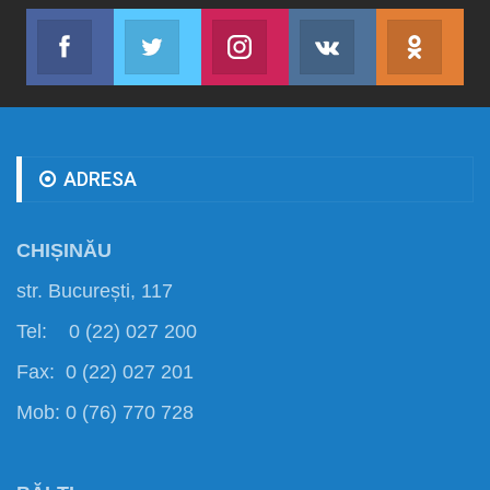
Facebook
Twitter
Instagram
VK
ok.r
Abonează-te
Join us on Twitter
Join us on Instagram
Abonează-te
Abon
ADRESA
CHIȘINĂU
str. București, 117
Tel: 0 (22) 027 200
Fax: 0 (22) 027 201
Mob: 0 (76) 770 728