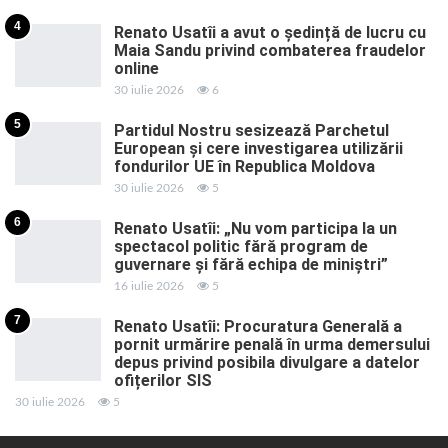
4
Renato Usatîi a avut o ședință de lucru cu
Maia Sandu privind combaterea fraudelor
online
30 iulie 2026
6
5
Partidul Nostru sesizează Parchetul
European și cere investigarea utilizării
fondurilor UE în Republica Moldova
30 iulie 2026
5
6
Renato Usatîi: „Nu vom participa la un
spectacol politic fără program de
guvernare și fără echipa de miniștri”
16 iulie 2026
5
7
Renato Usatîi: Procuratura Generală a
pornit urmărire penală în urma demersului
depus privind posibila divulgare a datelor
ofițerilor SIS
30 iulie 2026
5