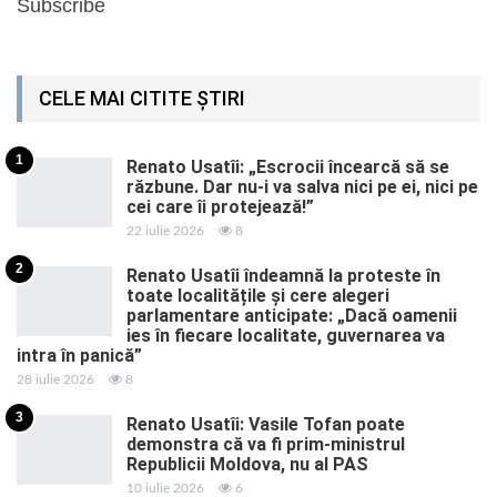
Subscribe
CELE MAI CITITE ȘTIRI
1
Renato Usatîi: „Escrocii încearcă să se
răzbune. Dar nu-i va salva nici pe ei, nici pe
cei care îi protejează!”
22 iulie 2026
8
2
Renato Usatîi îndeamnă la proteste în
toate localitățile și cere alegeri
parlamentare anticipate: „Dacă oamenii
ies în fiecare localitate, guvernarea va
intra în panică”
28 iulie 2026
8
3
Renato Usatîi: Vasile Tofan poate
demonstra că va fi prim-ministrul
Republicii Moldova, nu al PAS
10 iulie 2026
6