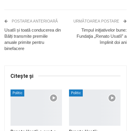
POSTAREA ANTERIOARĂ
URMĂTOAREA POSTARE
Usatîi și toată conducerea din
Timpul iniţiativelor bune:
Bălți transmite premiile
Fundaţia „Renato Usatîi” a
anuale primite pentru
împlinit doi ani
binefacere
Citește și
Politic
Politic