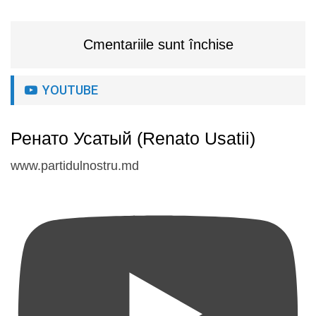
Cmentariile sunt închise
YOUTUBE
Ренато Усатый (Renato Usatii)
www.partidulnostru.md