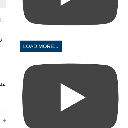
i,
v
LOAD MORE...
buz