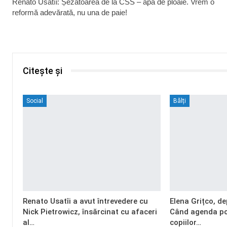
Renato Usatîi: Șezătoarea de la CSS – apă de ploaie. Vrem o
reformă adevărată, nu una de paie!
Citește și
Social
Bălți
Renato Usatîi a avut întrevedere cu
Elena Grițco, de
Nick Pietrowicz, însărcinat cu afaceri
Când agenda pol
al…
copiilor…