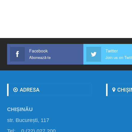
Facebook
Twitter
Abonează-te
Join us on Twit
ADRESA
CHIȘI
CHIȘINĂU
str. București, 117
Tel: 0 (22) 027 200