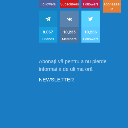
Followers
Subscribers
Followers
Abonează-
te
8,067
10,235
10,236
Friends
Members
Followers
Abonați-vă pentru a nu pierde
informația de ultima oră
NEWSLETTER