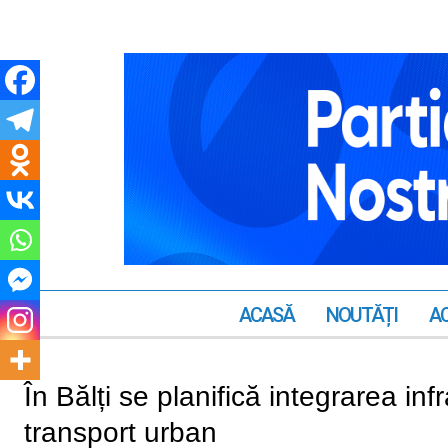
ACASĂ
NOUTĂȚI
AC
În Bălți se planifică integrarea inf
transport urban