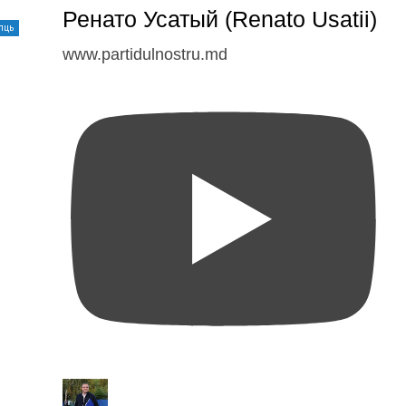
Ренато Усатый (Renato Usatii)
лць
www.partidulnostru.md