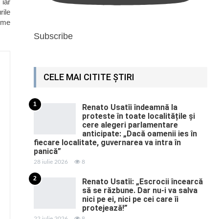
 iar
rile
time
Subscribe
CELE MAI CITITE ȘTIRI
1
Renato Usatîi îndeamnă la
proteste în toate localitățile și
cere alegeri parlamentare
anticipate: „Dacă oamenii ies în
fiecare localitate, guvernarea va intra în
panică”
28 iulie 2026
8
2
Renato Usatîi: „Escrocii încearcă
să se răzbune. Dar nu-i va salva
nici pe ei, nici pe cei care îi
protejează!”
22 iulie 2026
8