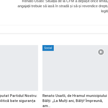
Renato Usatîi: Situația de la CFM a depășit orice limită,
angajații trebuie să iasă în stradă și să-și revendice dreptu
legi
Social
putat Partidul Nostru:
Renato Usatîi, de Hramul municipiului
itică bate siguranța
Bălți: „La Mulți ani, Bălți! Împreună,
am…