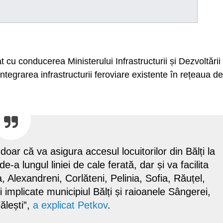
t cu conducerea Ministerului Infrastructurii și Dezvoltării
tegrarea infrastructurii feroviare existente în rețeaua de
oar că va asigura accesul locuitorilor din Bălți la
-a lungul liniei de cale ferată, dar și va facilita
, Alexandreni, Corlăteni, Pelinia, Sofia, Răuțel,
 fi implicate municipiul Bălți și raioanele Sângerei,
ălești”,
a explicat Petkov
.