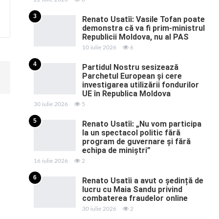
3
Renato Usatîi: Vasile Tofan poate
demonstra că va fi prim-ministrul
Republicii Moldova, nu al PAS
10 iulie 2026
6
4
Partidul Nostru sesizează
Parchetul European și cere
investigarea utilizării fondurilor
UE în Republica Moldova
30 iulie 2026
5
5
Renato Usatîi: „Nu vom participa
la un spectacol politic fără
program de guvernare și fără
echipa de miniștri”
16 iulie 2026
2
6
Renato Usatîi a avut o ședință de
lucru cu Maia Sandu privind
combaterea fraudelor online
30 iulie 2026
2