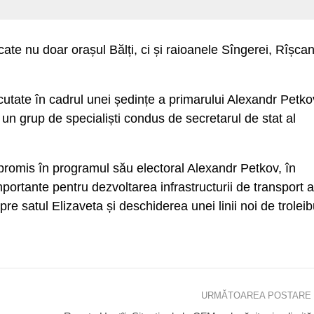
cate nu doar orașul Bălți, ci și raioanele Sîngerei, Rîșcan
scutate în cadrul unei ședințe a primarului Alexandr Petko
u un grup de specialiști condus de secretarul de stat al
promis în programul său electoral Alexandr Petkov, în
mportante pentru dezvoltarea infrastructurii de transport a
pre satul Elizaveta și deschiderea unei linii noi de trolei
URMĂTOAREA POSTARE