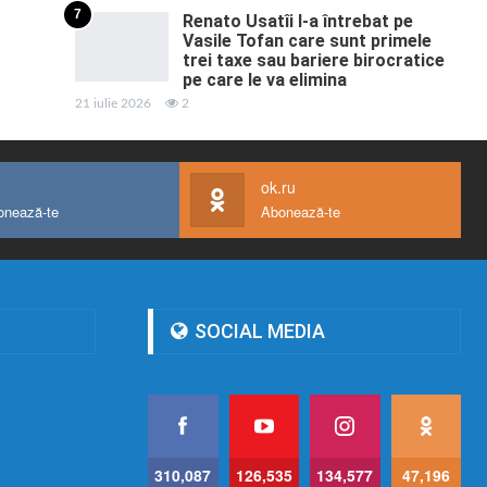
7
Renato Usatîi l-a întrebat pe
Vasile Tofan care sunt primele
trei taxe sau bariere birocratice
pe care le va elimina
21 iulie 2026
2
ok.ru
onează-te
Abonează-te
SOCIAL MEDIA
310,087
126,535
134,577
47,196