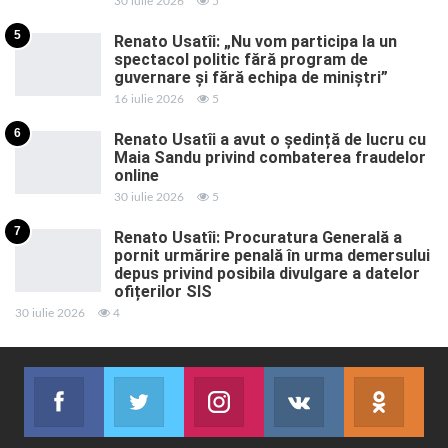
30 iulie 2026
5
5
Renato Usatîi: „Nu vom participa la un
spectacol politic fără program de
guvernare și fără echipa de miniștri”
16 iulie 2026
5
6
Renato Usatîi a avut o ședință de lucru cu
Maia Sandu privind combaterea fraudelor
online
30 iulie 2026
5
7
Renato Usatîi: Procuratura Generală a
pornit urmărire penală în urma demersului
depus privind posibila divulgare a datelor
ofițerilor SIS
30 iulie 2026
4
Facebook
Twitter
Instagram
VK
ok.r
Abonează-te
Join us on Twitter
Join us on Instagram
Abonează-te
Abon