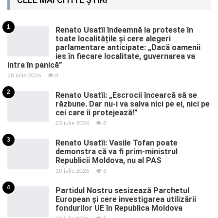
1
Renato Usatîi îndeamnă la proteste în
toate localitățile și cere alegeri
parlamentare anticipate: „Dacă oamenii
ies în fiecare localitate, guvernarea va
intra în panică”
28 iulie 2026
8
2
Renato Usatîi: „Escrocii încearcă să se
răzbune. Dar nu-i va salva nici pe ei, nici pe
cei care îi protejează!”
22 iulie 2026
8
3
Renato Usatîi: Vasile Tofan poate
demonstra că va fi prim-ministrul
Republicii Moldova, nu al PAS
10 iulie 2026
6
4
Partidul Nostru sesizează Parchetul
European și cere investigarea utilizării
fondurilor UE în Republica Moldova