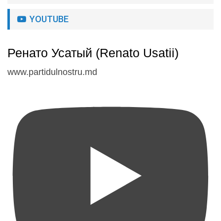
YOUTUBE
Ренато Усатый (Renato Usatii)
www.partidulnostru.md