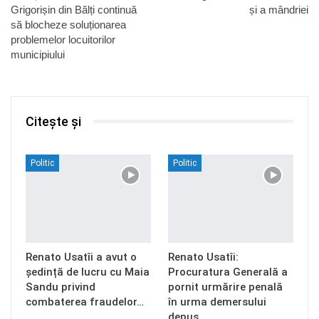
Grigorișin din Bălți continuă
și a mândriei
să blocheze soluționarea
problemelor locuitorilor
municipiului
Citește și
Politic
Politic
Renato Usatîi a avut o
Renato Usatîi:
ședință de lucru cu Maia
Procuratura Generală a
Sandu privind
pornit urmărire penală
combaterea fraudelor…
în urma demersului
depus…