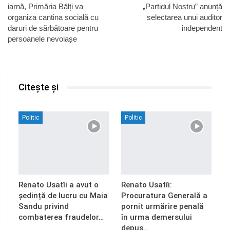
iarnă, Primăria Bălți va
„Partidul Nostru” anunță
organiza cantina socială cu
selectarea unui auditor
daruri de sărbătoare pentru
independent
persoanele nevoiașe
Citește și
Politic
Politic
Renato Usatîi a avut o
Renato Usatîi:
ședință de lucru cu Maia
Procuratura Generală a
Sandu privind
pornit urmărire penală
combaterea fraudelor…
în urma demersului
depus…