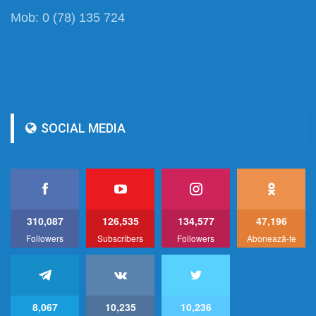
Mob: 0 (78) 135 724
SOCIAL MEDIA
310,087
126,535
134,577
47,196
Followers
Subscribers
Followers
Abonează-te
8,067
10,235
10,236