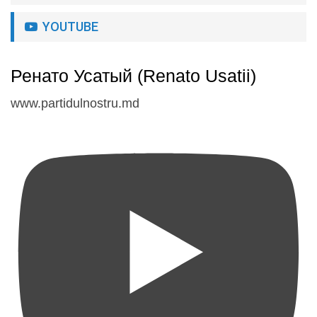
YOUTUBE
Ренато Усатый (Renato Usatii)
www.partidulnostru.md