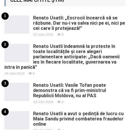
1
Renato Usatîi: „Escrocii încearcă să se
răzbune. Dar nu-i va salva nici pe ei, nici pe
cei care îi protejează!”
22 iulie 2026
8
2
Renato Usatîi îndeamnă la proteste în
toate localitățile și cere alegeri
parlamentare anticipate: „Dacă oamenii
ies în fiecare localitate, guvernarea va
intra în panică”
28 iulie 2026
8
3
Renato Usatîi: Vasile Tofan poate
demonstra că va fi prim-ministrul
Republicii Moldova, nu al PAS
10 iulie 2026
6
4
Renato Usatîi a avut o ședință de lucru cu
Maia Sandu privind combaterea fraudelor
online