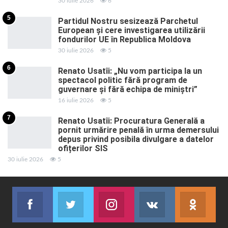
30 iulie 2026
6
5
Partidul Nostru sesizează Parchetul
European și cere investigarea utilizării
fondurilor UE în Republica Moldova
30 iulie 2026
5
6
Renato Usatîi: „Nu vom participa la un
spectacol politic fără program de
guvernare și fără echipa de miniștri”
16 iulie 2026
5
7
Renato Usatîi: Procuratura Generală a
pornit urmărire penală în urma demersului
depus privind posibila divulgare a datelor
ofițerilor SIS
30 iulie 2026
5
Facebook
Twitter
Instagram
VK
ok.r
Abonează-te
Join us on Twitter
Join us on Instagram
Abonează-te
Abon