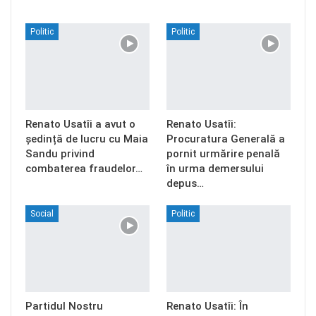
Politic
Politic
Renato Usatîi a avut o
Renato Usatîi:
ședință de lucru cu Maia
Procuratura Generală a
Sandu privind
pornit urmărire penală
combaterea fraudelor…
în urma demersului
depus…
Social
Politic
Partidul Nostru
Renato Usatîi: În