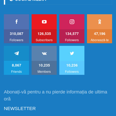
310,087
126,535
134,577
47,196
Followers
Subscribers
Followers
Abonează-te
8,067
10,235
10,236
Friends
Members
Followers
Abonați-vă pentru a nu pierde informația de ultima
oră
NEWSLETTER