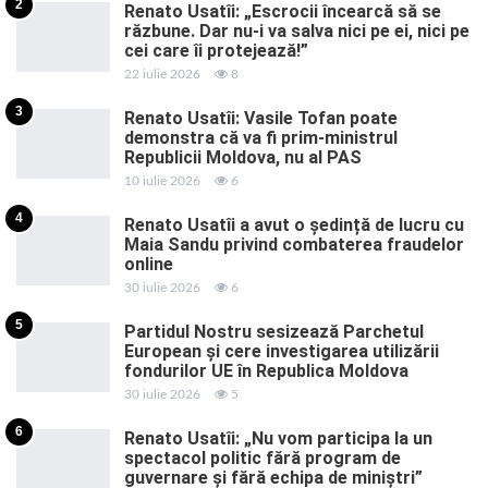
2
Renato Usatîi: „Escrocii încearcă să se
răzbune. Dar nu-i va salva nici pe ei, nici pe
cei care îi protejează!”
22 iulie 2026
8
3
Renato Usatîi: Vasile Tofan poate
demonstra că va fi prim-ministrul
Republicii Moldova, nu al PAS
10 iulie 2026
6
4
Renato Usatîi a avut o ședință de lucru cu
Maia Sandu privind combaterea fraudelor
online
30 iulie 2026
6
5
Partidul Nostru sesizează Parchetul
European și cere investigarea utilizării
fondurilor UE în Republica Moldova
30 iulie 2026
5
6
Renato Usatîi: „Nu vom participa la un
spectacol politic fără program de
guvernare și fără echipa de miniștri”