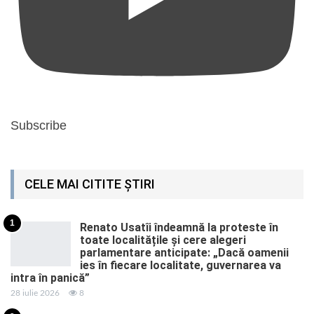
Subscribe
CELE MAI CITITE ȘTIRI
1
Renato Usatîi îndeamnă la proteste în
toate localitățile și cere alegeri
parlamentare anticipate: „Dacă oamenii
ies în fiecare localitate, guvernarea va
intra în panică”
28 iulie 2026
8