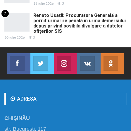
16 iulie 2026
5
7
Renato Usatîi: Procuratura Generală a
pornit urmărire penală în urma demersului
depus privind posibila divulgare a datelor
ofițerilor SIS
30 iulie 2026
5
Facebook
Twitter
Instagram
VK
ok.r
Abonează-te
Join us on Twitter
Join us on Instagram
Abonează-te
Abon
ADRESA
CHIȘINĂU
str. București, 117