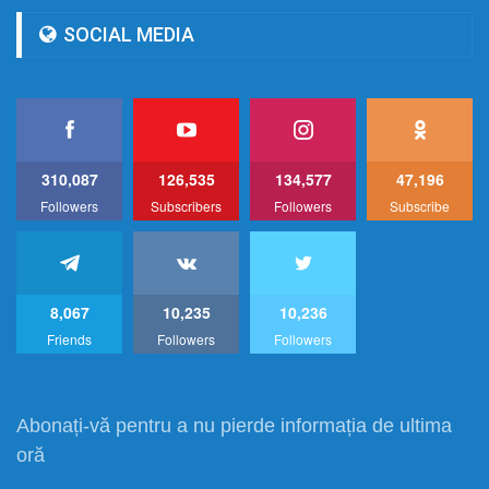
SOCIAL MEDIA
310,087
126,535
134,577
47,196
Followers
Subscribers
Followers
Subscribe
8,067
10,235
10,236
Friends
Followers
Followers
Abonați-vă pentru a nu pierde informația de ultima
oră