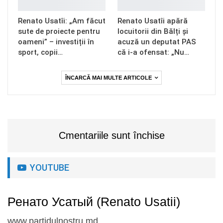
Renato Usatîi: „Am făcut
Renato Usatîi apără
sute de proiecte pentru
locuitorii din Bălți și
oameni” – investiții în
acuză un deputat PAS
sport, copii…
că i-a ofensat: „Nu…
ÎNCARCĂ MAI MULTE ARTICOLE
Cmentariile sunt închise
YOUTUBE
Ренато Усатый (Renato Usatii)
www.partidulnostru.md