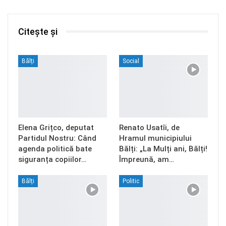
Citește și
Bălți
Social
Elena Grițco, deputat
Renato Usatîi, de
Partidul Nostru: Când
Hramul municipiului
agenda politică bate
Bălți: „La Mulți ani, Bălți!
siguranța copiilor…
Împreună, am…
Bălți
Politic