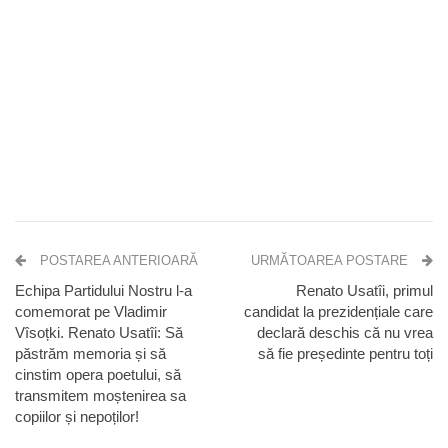
POSTAREA ANTERIOARĂ
URMĂTOAREA POSTARE
Echipa Partidului Nostru l-a
Renato Usatîi, primul
comemorat pe Vladimir
candidat la prezidențiale care
Vîsoțki. Renato Usatîi: Să
declară deschis că nu vrea
păstrăm memoria și să
să fie președinte pentru toți
cinstim opera poetului, să
transmitem moștenirea sa
copiilor și nepoților!