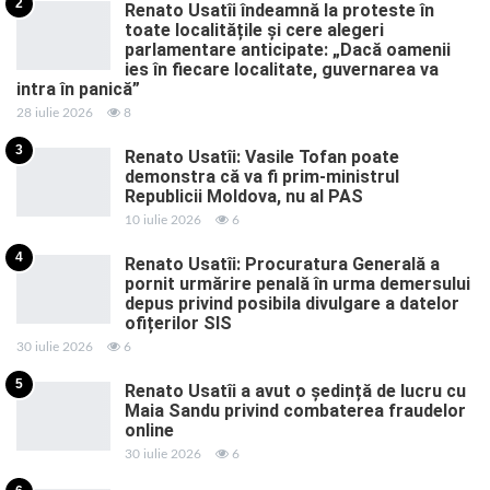
2
Renato Usatîi îndeamnă la proteste în
toate localitățile și cere alegeri
parlamentare anticipate: „Dacă oamenii
ies în fiecare localitate, guvernarea va
intra în panică”
28 iulie 2026
8
3
Renato Usatîi: Vasile Tofan poate
demonstra că va fi prim-ministrul
Republicii Moldova, nu al PAS
10 iulie 2026
6
4
Renato Usatîi: Procuratura Generală a
pornit urmărire penală în urma demersului
depus privind posibila divulgare a datelor
ofițerilor SIS
30 iulie 2026
6
5
Renato Usatîi a avut o ședință de lucru cu
Maia Sandu privind combaterea fraudelor
online
30 iulie 2026
6