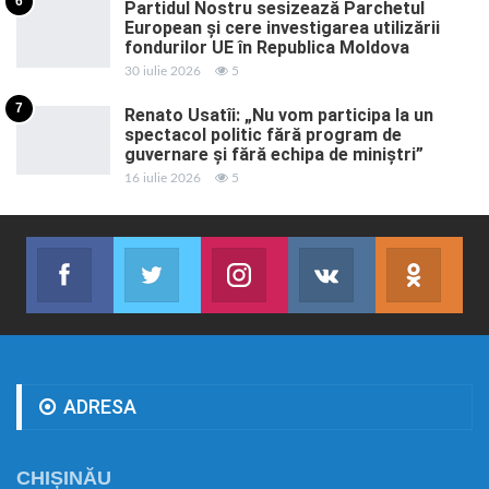
6
Partidul Nostru sesizează Parchetul
European și cere investigarea utilizării
fondurilor UE în Republica Moldova
30 iulie 2026
5
7
Renato Usatîi: „Nu vom participa la un
spectacol politic fără program de
guvernare și fără echipa de miniștri”
16 iulie 2026
5
Facebook
Twitter
Instagram
VK
ok.r
Abonează-te
Join us on Twitter
Join us on Instagram
Abonează-te
Abon
ADRESA
CHIȘINĂU