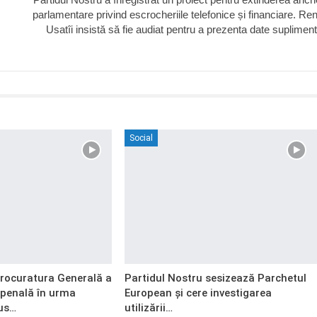
parlamentare privind escrocheriile telefonice și financiare. Re
Usatîi insistă să fie audiat pentru a prezenta date suplimen
Social
Procuratura Generală a
Partidul Nostru sesizează Parchetul
 penală în urma
European și cere investigarea
us…
utilizării…