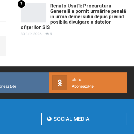
7
Renato Usatîi: Procuratura
Generală a pornit urmărire penală
în urma demersului depus privind
posibila divulgare a datelor
ofițerilor SIS
30 iulie 2026
5
ok.ru
onează-te
Abonează-te
SOCIAL MEDIA