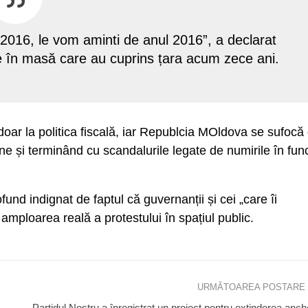
 2016, le vom aminti de anul 2016”, a declarat
le în masă care au cuprins țara acum zece ani.
ă doar la politica fiscală, iar Republcia MOldova se sufocă
ne și terminând cu scandalurile legate de numirile în func
fund indignat de faptul că guvernanții și cei „care îi
mploarea reală a protestului în spațiul public.
URMĂTOAREA POSTARE
Partidul Nostru a înregistrat un proiect pentru extinderea anch