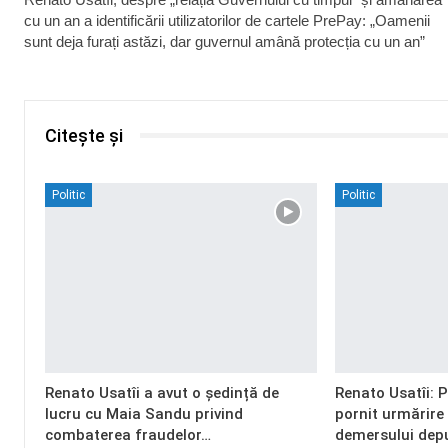
cu un an a identificării utilizatorilor de cartele PrePay: „Oamenii
sunt deja furați astăzi, dar guvernul amână protecția cu un an”
Citește și
Politic
Politic
Renato Usatîi a avut o ședință de
Renato Usatîi: 
lucru cu Maia Sandu privind
pornit urmărire
combaterea fraudelor…
demersului dep