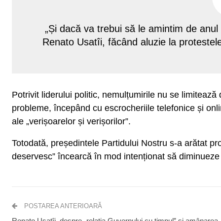
„Și dacă va trebui să le amintim de anul
Renato Usatîi, făcând aluzie la proteste
Potrivit liderului politic, nemulțumirile nu se limiteaz
probleme, începând cu escrocheriile telefonice și onli
ale „verișoarelor și verișorilor”.
Totodată, președintele Partidului Nostru s-a arătat pro
deservesc” încearcă în mod intenționat să diminueze a
POSTAREA ANTERIOARĂ
Renato Usatîi, despre „relația Guvernului cu timpul” și amânarea