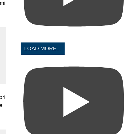
imi
LOAD MORE...
ori
te