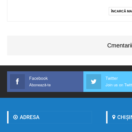
ÎNCARCĂ MA
Cmentarii
Facebook
Twitter
Abonează-te
Join us on Twit
ADRESA
CHIȘI