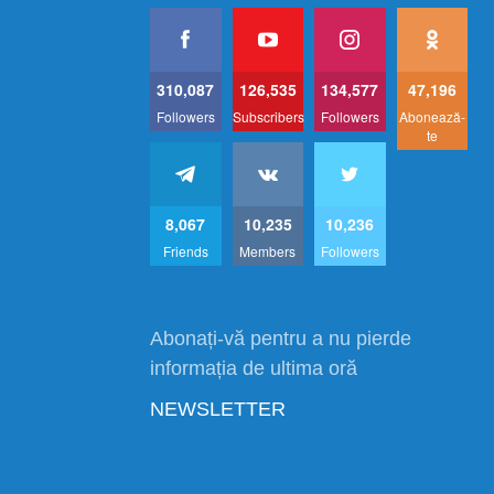
310,087
126,535
134,577
47,196
Followers
Subscribers
Followers
Abonează-
te
8,067
10,235
10,236
Friends
Members
Followers
Abonați-vă pentru a nu pierde
informația de ultima oră
NEWSLETTER