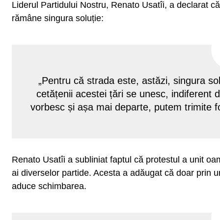
Liderul Partidului Nostru, Renato Usatîi, a declarat că
rămâne singura soluție:
„Pentru că strada este, astăzi, singura so
cetățenii acestei țări se unesc, indiferent d
vorbesc și așa mai departe, putem trimite f
Renato Usatîi a subliniat faptul că protestul a unit oam
ai diverselor partide. Acesta a adăugat că doar prin un
aduce schimbarea.