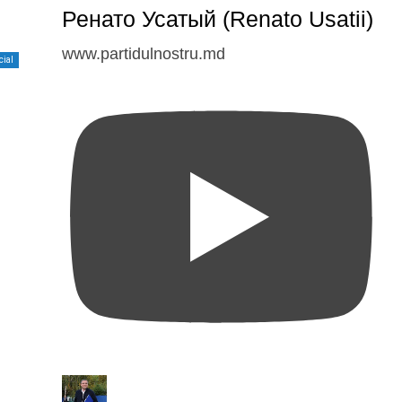
Ренато Усатый (Renato Usatii)
www.partidulnostru.md
cial