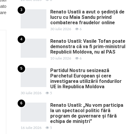
nato
3
Renato Usatîi a avut o ședință de
tare
lucru cu Maia Sandu privind
combaterea fraudelor online
30 iulie 2026
6
4
Renato Usatîi: Vasile Tofan poate
demonstra că va fi prim-ministrul
Republicii Moldova, nu al PAS
10 iulie 2026
6
5
Partidul Nostru sesizează
Parchetul European și cere
investigarea utilizării fondurilor
UE în Republica Moldova
30 iulie 2026
5
6
Renato Usatîi: „Nu vom participa
la un spectacol politic fără
program de guvernare și fără
echipa de miniștri”
16 iulie 2026
5