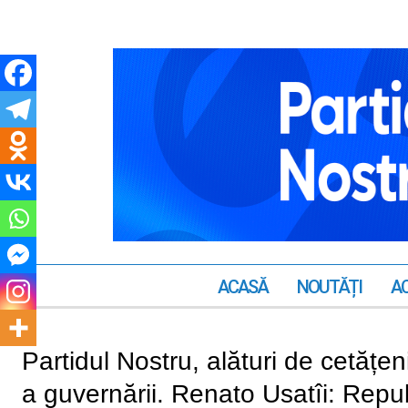
ACASĂ
NOUTĂȚI
AC
Partidul Nostru, alături de cetățeni 
a guvernării. Renato Usatîi: Rep