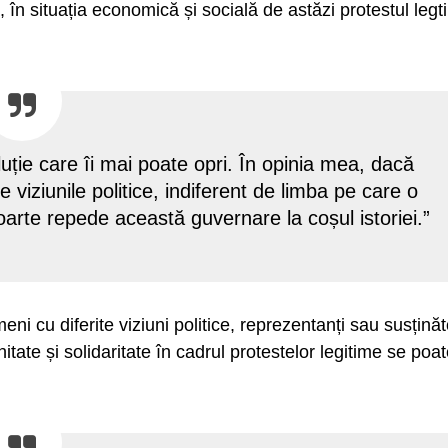
, în situația economică și socială de astăzi protestul legt
luție care îi mai poate opri. În opinia mea, dacă
e viziunile politice, indiferent de limba pe care o
oarte repede această guvernare la coșul istoriei.”
eni cu diferite viziuni politice, reprezentanți sau susținăt
itate și solidaritate în cadrul protestelor legitime se poa