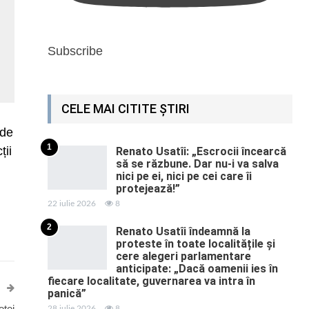
Subscribe
CELE MAI CITITE ȘTIRI
 de
1
ții
Renato Usatîi: „Escrocii încearcă
să se răzbune. Dar nu-i va salva
nici pe ei, nici pe cei care îi
protejează!”
22 iulie 2026
8
2
Renato Usatîi îndeamnă la
proteste în toate localitățile și
cere alegeri parlamentare
anticipate: „Dacă oamenii ies în
fiecare localitate, guvernarea va intra în
panică”
etei
28 iulie 2026
8