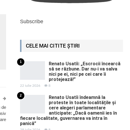
Subscribe
CELE MAI CITITE ȘTIRI
1
Renato Usatîi: „Escrocii încearcă
să se răzbune. Dar nu-i va salva
nici pe ei, nici pe cei care îi
protejează!”
22 iulie 2026
8
2
Renato Usatîi îndeamnă la
proteste în toate localitățile și
u de
cere alegeri parlamentare
anticipate: „Dacă oamenii ies în
usiv
fiecare localitate, guvernarea va intra în
are
panică”
28 iulie 2026
8