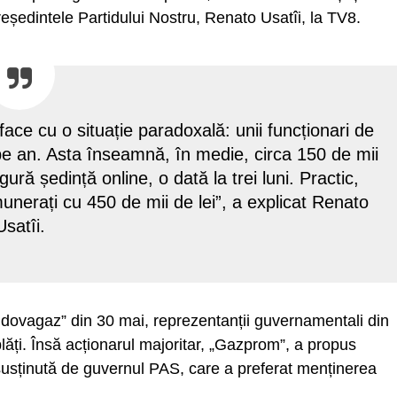
reședintele Partidului Nostru, Renato Usatîi, la TV8.
ace cu o situație paradoxală: unii funcționari de
pe an. Asta înseamnă, în medie, circa 150 de mii
gură ședință online, o dată la trei luni. Practic,
unerați cu 450 de mii de lei”, a explicat Renato
Usatîi.
ldovagaz” din 30 mai, reprezentanții guvernamentali din
ți. Însă acționarul majoritar, „Gazprom”, a propus
st susținută de guvernul PAS, care a preferat menținerea