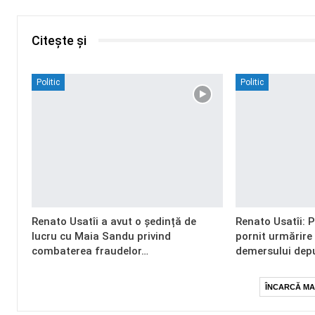
Citește și
Politic
Politic
Renato Usatîi a avut o ședință de
Renato Usatîi: 
lucru cu Maia Sandu privind
pornit urmărire
combaterea fraudelor…
demersului dep
ÎNCARCĂ MA