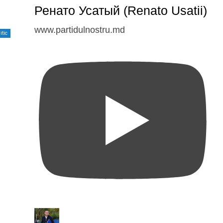
Ренато Усатый (Renato Usatii)
www.partidulnostru.md
itic