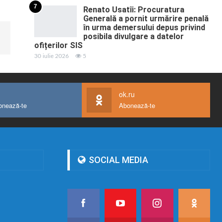
7
Renato Usatîi: Procuratura
Generală a pornit urmărire penală
în urma demersului depus privind
posibila divulgare a datelor
ofițerilor SIS
30 iulie 2026
5
ok.ru
onează-te
Abonează-te
SOCIAL MEDIA