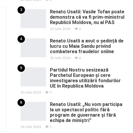
3
Renato Usatîi: Vasile Tofan poate
demonstra că va fi prim-ministrul
Republicii Moldova, nu al PAS
10 iulie 2026
6
4
Renato Usatîi a avut o ședință de
lucru cu Maia Sandu privind
combaterea fraudelor online
30 iulie 2026
6
5
Partidul Nostru sesizează
Parchetul European și cere
investigarea utilizării fondurilor
UE în Republica Moldova
30 iulie 2026
5
6
Renato Usatîi: „Nu vom participa
la un spectacol politic fără
program de guvernare și fără
echipa de miniștri”
16 iulie 2026
5