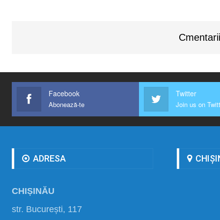
Cmentarii
Facebook
Twitter
Abonează-te
Join us on Twit
ADRESA
CHIȘI
CHIȘINĂU
str. București, 117