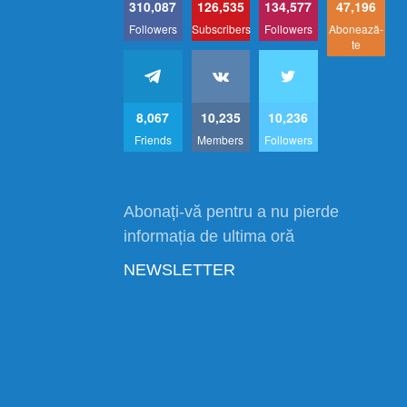
310,087
126,535
134,577
47,196
Followers
Subscribers
Followers
Abonează-
te
8,067
10,235
10,236
Friends
Members
Followers
Abonați-vă pentru a nu pierde
informația de ultima oră
NEWSLETTER