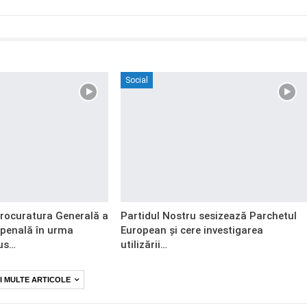
Social
Procuratura Generală a
Partidul Nostru sesizează Parchetul
 penală în urma
European și cere investigarea
us…
utilizării…
I MULTE ARTICOLE