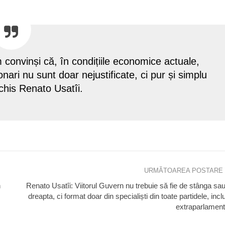
m convinși că, în condițiile economice actuale,
ri nu sunt doar nejustificate, ci pur și simplu
nchis Renato Usatîi.
URMĂTOAREA POSTARE
n
Renato Usatîi: Viitorul Guvern nu trebuie să fie de stânga sa
dreapta, ci format doar din specialiști din toate partidele, incl
extraparlament