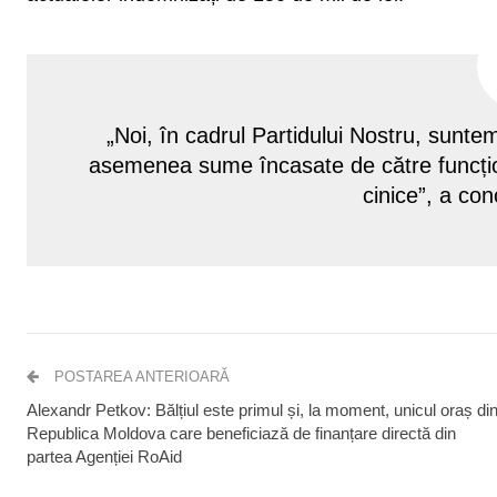
„Noi, în cadrul Partidului Nostru, sunte
asemenea sume încasate de către funcționa
cinice”, a co
POSTAREA ANTERIOARĂ
Alexandr Petkov: Bălțiul este primul și, la moment, unicul oraș di
Republica Moldova care beneficiază de finanțare directă din
partea Agenției RoAid