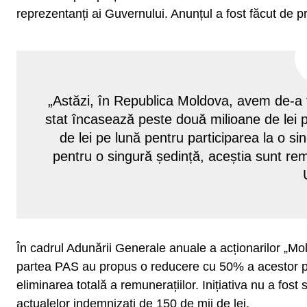
reprezentanți ai Guvernului. Anunțul a fost făcut de p
„Astăzi, în Republica Moldova, avem de-a f
stat încasează peste două milioane de lei 
de lei pe lună pentru participarea la o sin
pentru o singură ședință, aceștia sunt rem
În cadrul Adunării Generale anuale a acționarilor „Mo
partea PAS au propus o reducere cu 50% a acestor plă
eliminarea totală a remunerațiilor. Inițiativa nu a fo
actualelor indemnizați de 150 de mii de lei.