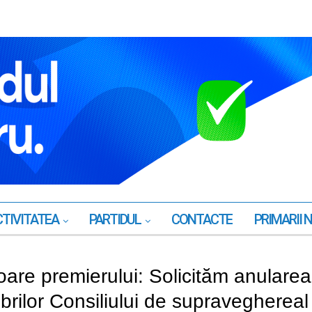
TIVITATEA
PARTIDUL
CONTACTE
PRIMARII 
soare premierului: Solicităm anularea
brilor Consiliului de supraveghereal