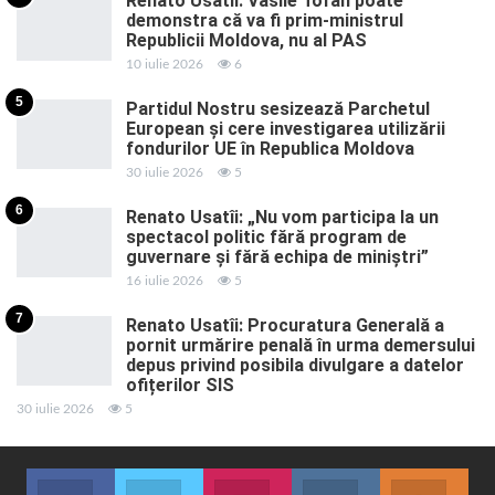
Renato Usatîi: Vasile Tofan poate
demonstra că va fi prim-ministrul
Republicii Moldova, nu al PAS
10 iulie 2026
6
5
Partidul Nostru sesizează Parchetul
European și cere investigarea utilizării
fondurilor UE în Republica Moldova
30 iulie 2026
5
6
Renato Usatîi: „Nu vom participa la un
spectacol politic fără program de
guvernare și fără echipa de miniștri”
16 iulie 2026
5
7
Renato Usatîi: Procuratura Generală a
pornit urmărire penală în urma demersului
depus privind posibila divulgare a datelor
ofițerilor SIS
30 iulie 2026
5
Facebook
Twitter
Instagram
VK
ok.r