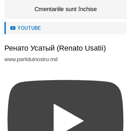
Cmentariile sunt închise
YOUTUBE
Ренато Усатый (Renato Usatii)
www.partidulnostru.md