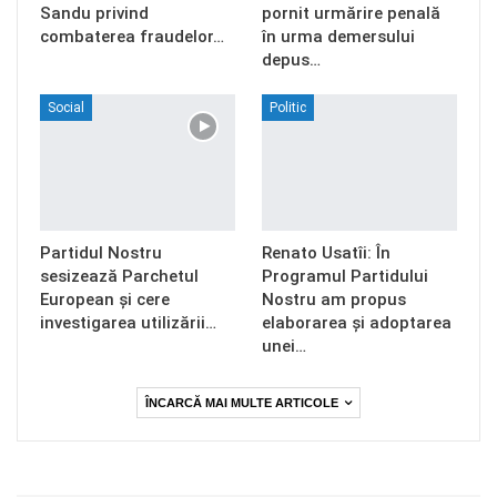
Sandu privind
pornit urmărire penală
combaterea fraudelor…
în urma demersului
depus…
Social
Politic
Partidul Nostru
Renato Usatîi: În
sesizează Parchetul
Programul Partidului
European și cere
Nostru am propus
investigarea utilizării…
elaborarea și adoptarea
unei…
ÎNCARCĂ MAI MULTE ARTICOLE