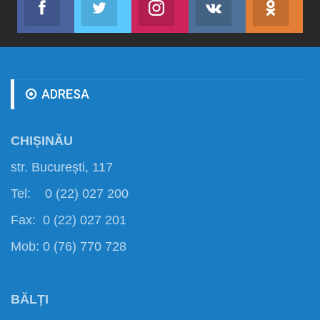
Abonează-te
Join us on Twitter
Join us on Instagram
Abonează-te
Abon
ADRESA
CHIȘINĂU
str. București, 117
Tel: 0 (22) 027 200
Fax: 0 (22) 027 201
Mob: 0 (76) 770 728
BĂLȚI