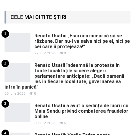
CELE MAI CITITE ȘTIRI
1
Renato Usatîi: „Escrocii încearcă să se
răzbune. Dar nu-i va salva nici pe ei, nici pe
cei care îi protejează!”
22 iulie 2026
8
2
Renato Usatîi îndeamnă la proteste în
toate localitățile și cere alegeri
parlamentare anticipate: „Dacă oamenii
ies în fiecare localitate, guvernarea va
intra în panică”
28 iulie 2026
8
3
Renato Usatîi a avut o ședință de lucru cu
Maia Sandu privind combaterea fraudelor
online
30 iulie 2026
6
4