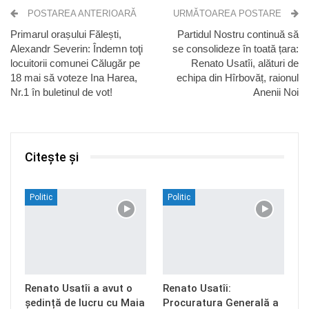
POSTAREA ANTERIOARĂ
URMĂTOAREA POSTARE
Primarul orașului Fălești,
Partidul Nostru continuă să
Alexandr Severin: Îndemn toţi
se consolideze în toată țara:
locuitorii comunei Călugăr pe
Renato Usatîi, alături de
18 mai să voteze Ina Harea,
echipa din Hîrbovăț, raionul
Nr.1 în buletinul de vot!
Anenii Noi
Citește și
Politic
Politic
Renato Usatîi a avut o
Renato Usatîi:
ședință de lucru cu Maia
Procuratura Generală a