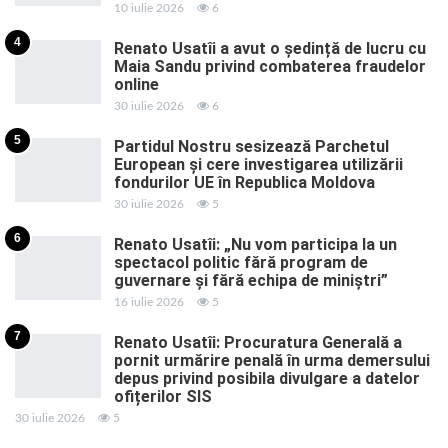
10 iulie 2026
6
4
Renato Usatîi a avut o ședință de lucru cu
Maia Sandu privind combaterea fraudelor
online
30 iulie 2026
6
5
Partidul Nostru sesizează Parchetul
European și cere investigarea utilizării
fondurilor UE în Republica Moldova
30 iulie 2026
5
6
Renato Usatîi: „Nu vom participa la un
spectacol politic fără program de
guvernare și fără echipa de miniștri”
16 iulie 2026
5
7
Renato Usatîi: Procuratura Generală a
pornit urmărire penală în urma demersului
depus privind posibila divulgare a datelor
ofițerilor SIS
30 iulie 2026
5