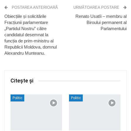
POSTAREA ANTERIOARĂ
URMĂTOAREA POSTARE
Obiecțiile și solicitările
Renato Usatîi – membru al
Fracțiunii parlamentare
Biroului permanent al
„Partidul Nostru” către
Parlamentului
candidatul desemnat la
funcția de prim-ministru al
Republicii Moldova, domnul
Alexandru Munteanu.
Citește și
Politic
Politic