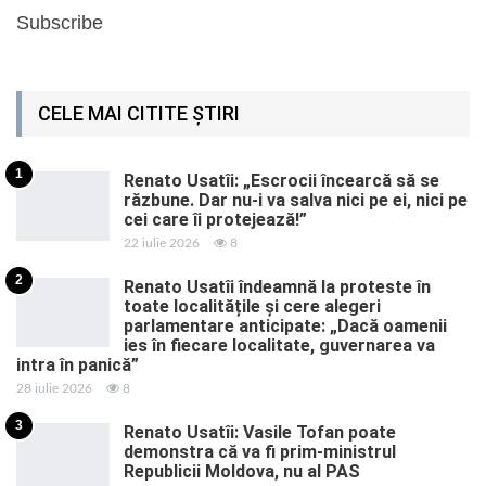
Subscribe
CELE MAI CITITE ȘTIRI
1
Renato Usatîi: „Escrocii încearcă să se
răzbune. Dar nu-i va salva nici pe ei, nici pe
cei care îi protejează!”
22 iulie 2026
8
2
Renato Usatîi îndeamnă la proteste în
toate localitățile și cere alegeri
parlamentare anticipate: „Dacă oamenii
ies în fiecare localitate, guvernarea va
intra în panică”
28 iulie 2026
8
3
Renato Usatîi: Vasile Tofan poate
demonstra că va fi prim-ministrul
Republicii Moldova, nu al PAS