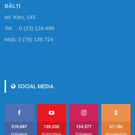
BĂLȚI
str. Kiev, 145
Tel: 0 (23) 124 499
Mob: 0 (78) 135 724
SOCIAL MEDIA
310,087
126,535
134,577
47,196
Followers
Subscribers
Followers
Abonează-te