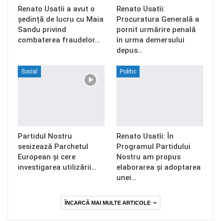
Renato Usatîi a avut o
Renato Usatîi:
ședință de lucru cu Maia
Procuratura Generală a
Sandu privind
pornit urmărire penală
combaterea fraudelor…
în urma demersului
depus…
Social
Politic
Partidul Nostru
Renato Usatîi: În
sesizează Parchetul
Programul Partidului
European și cere
Nostru am propus
investigarea utilizării…
elaborarea și adoptarea
unei…
ÎNCARCĂ MAI MULTE ARTICOLE