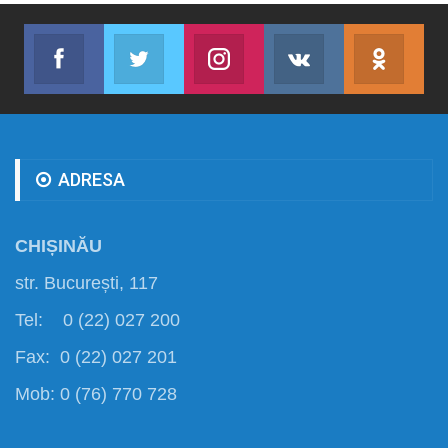
Facebook
Twitter
Instagram
VK
ok.r
Abonează-te
Join us on Twitter
Join us on Instagram
Abonează-te
Abon
ADRESA
CHIȘINĂU
str. București, 117
Tel: 0 (22) 027 200
Fax: 0 (22) 027 201
Mob: 0 (76) 770 728