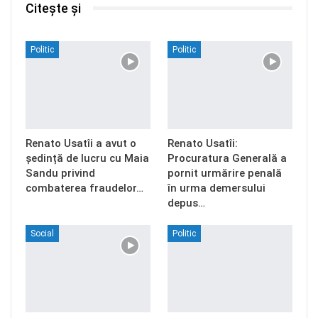
Citește și
Politic
Politic
Renato Usatîi a avut o
Renato Usatîi:
ședință de lucru cu Maia
Procuratura Generală a
Sandu privind
pornit urmărire penală
combaterea fraudelor…
în urma demersului
depus…
Social
Politic