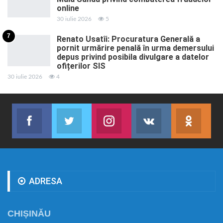
online
30 iulie 2026
5
7
Renato Usatîi: Procuratura Generală a
pornit urmărire penală în urma demersului
depus privind posibila divulgare a datelor
ofițerilor SIS
30 iulie 2026
4
Facebook
Twitter
Instagram
VK
ok.r
Abonează-te
Join us on Twitter
Join us on Instagram
Abonează-te
Abon
ADRESA
CHIȘINĂU