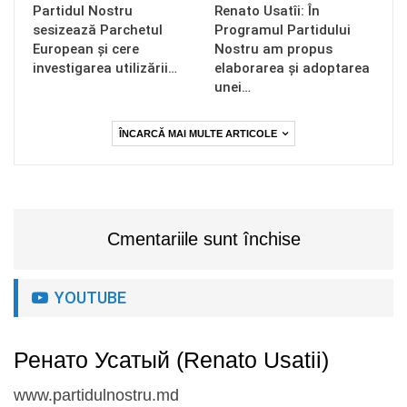
Partidul Nostru
Renato Usatîi: În
sesizează Parchetul
Programul Partidului
European și cere
Nostru am propus
investigarea utilizării…
elaborarea și adoptarea
unei…
ÎNCARCĂ MAI MULTE ARTICOLE
Cmentariile sunt închise
YOUTUBE
Ренато Усатый (Renato Usatii)
www.partidulnostru.md