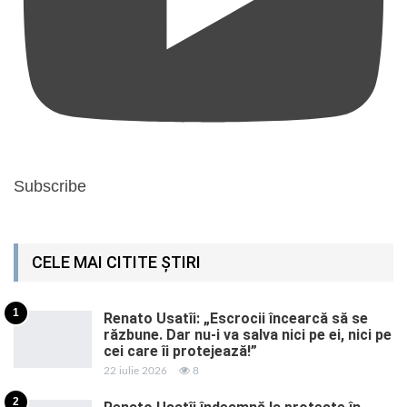
Subscribe
CELE MAI CITITE ȘTIRI
1
Renato Usatîi: „Escrocii încearcă să se
răzbune. Dar nu-i va salva nici pe ei, nici pe
cei care îi protejează!”
22 iulie 2026
8
2