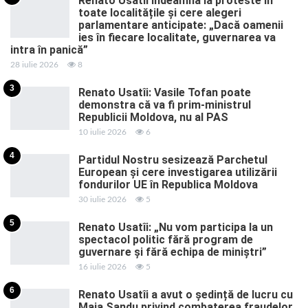
Renato Usatîi îndeamnă la proteste în
toate localitățile și cere alegeri
parlamentare anticipate: „Dacă oamenii
ies în fiecare localitate, guvernarea va
intra în panică”
28 iulie 2026
8
3
Renato Usatîi: Vasile Tofan poate
demonstra că va fi prim-ministrul
Republicii Moldova, nu al PAS
10 iulie 2026
6
4
Partidul Nostru sesizează Parchetul
European și cere investigarea utilizării
fondurilor UE în Republica Moldova
30 iulie 2026
5
5
Renato Usatîi: „Nu vom participa la un
spectacol politic fără program de
guvernare și fără echipa de miniștri”
16 iulie 2026
5
6
Renato Usatîi a avut o ședință de lucru cu
Maia Sandu privind combaterea fraudelor